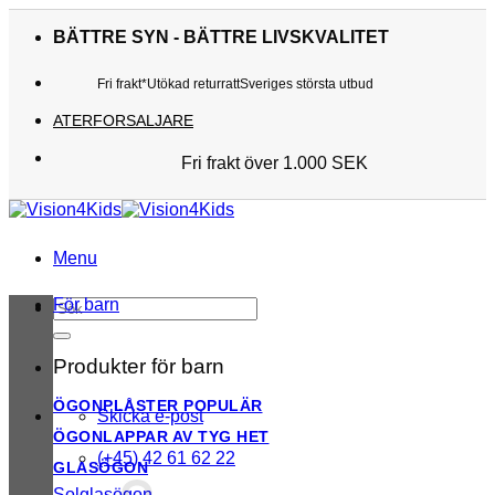
Skip
to
BÄTTRE SYN - BÄTTRE LIVSKVALITET
content
Fri frakt*
Utökad returratt
Sveriges största utbud
ATERFORSALJARE
Fri frakt över 1.000 SEK
Sveriges största utbud
Utökad returratt
Kunderna älskar oss
Menu
För barn
Sök
efter:
Produkter för barn
ÖGONPLÅSTER
Skicka e-post
ÖGONLAPPAR AV TYG
(+45) 42 61 62 22
GLASÖGON
Solglasögon