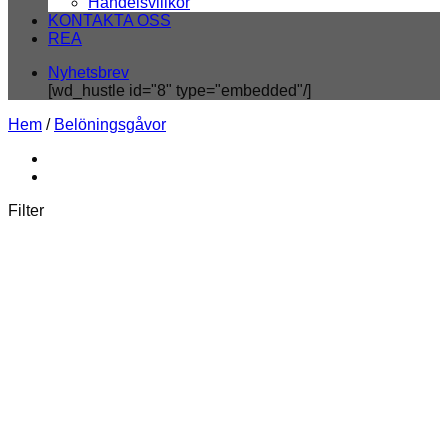
Handelsvillkor
KONTAKTA OSS
REA
Nyhetsbrev
[wd_hustle id="8" type="embedded"/]
Hem
/
Belöningsgåvor
Filter