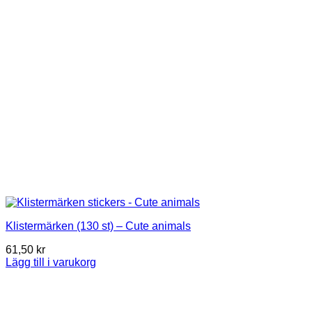
alternativen
kan
väljas
på
produktsidan
Klistermärken (130 st) – Cute animals
61,50
kr
Lägg till i varukorg