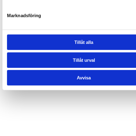
Marknadsföring
Tillåt alla
Glasögonhållare – Groda (Yoga)
169,00
kr
Tillåt urval
Lägg till i varukorg
Avvisa