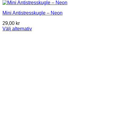
Mini Antistresskugle – Neon
29,00
kr
Välj alternativ
Den
här
produkten
har
flera
varianter.
De
olika
alternativen
kan
väljas
på
produktsidan