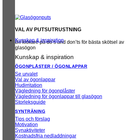
VAL AV PUTSUTRUSTNING
Kunskap & inspiration
Bli klokare på do’s and don’ts för bästa skötsel av
glasögon
Kunskap & inspiration
ÖGONPLÅSTER / ÖGONLAPPAR
Se urvalet
Val av ögonlappar
Hudirritation
Vägledning för ögonplåster
Vägledning för ögonlappar till glasögon
Storleksguide
SYNTRÄNING
Tips och förslag
Motivation
Synaktiviteter
Kostnadsfria nedladdningar