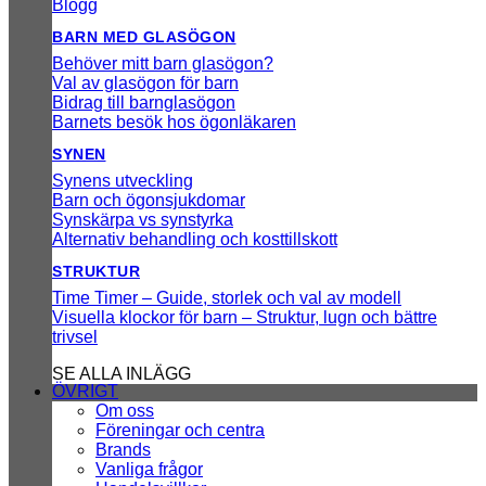
Blogg
BARN MED GLASÖGON
Behöver mitt barn glasögon?
Val av glasögon för barn
Bidrag till barnglasögon
Barnets besök hos ögonläkaren
SYNEN
Synens utveckling
Barn och ögonsjukdomar
Synskärpa vs synstyrka
Alternativ behandling och kosttillskott
STRUKTUR
Time Timer – Guide, storlek och val av modell
Visuella klockor för barn – Struktur, lugn och bättre
trivsel
SE ALLA INLÄGG
ÖVRIGT
Om oss
Föreningar och centra
Brands
Vanliga frågor