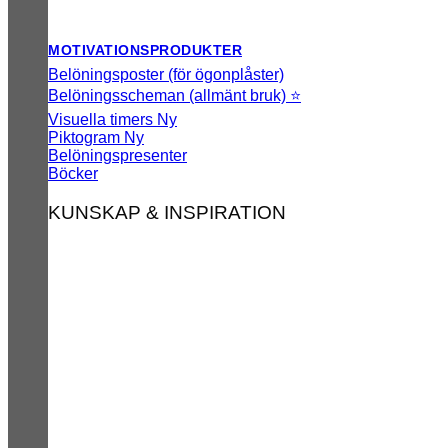
MOTIVATIONSPRODUKTER
Belöningsposter (för ögonplåster)
Belöningsscheman (allmänt bruk) ⭐
Visuella timers
Piktogram
Belöningspresenter
Böcker
KUNSKAP & INSPIRATION