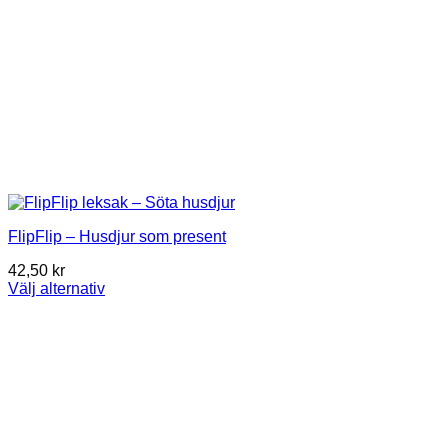
FlipFlip – Husdjur som present
42,50
kr
Välj alternativ
Den
här
produkten
har
flera
varianter.
De
olika