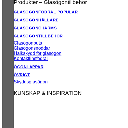
Produkter – Glasögontillbehör
GLASÖGONFODRAL
GLASÖGONHÅLLARE
GLASÖGONCHARMS
GLASÖGONTILLBEHÖR
Glasögonputs
Glasögonsnoddar
Halkskydd för glasögon
Kontaktlinsfodral
ÖGONLAPPAR
ÖVRIGT
Skyddsglasögon
KUNSKAP & INSPIRATION