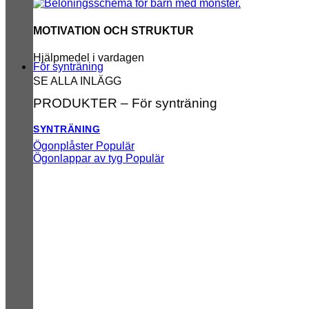
MOTIVATION OCH STRUKTUR
Hjälpmedel i vardagen
För synträning
SE ALLA INLÄGG
PRODUKTER – För synträning
SYNTRÄNING
Ögonplåster
Ögonlappar av tyg