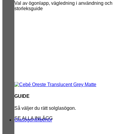
Val av ögonlapp, vägledning i användning och
storleksguide
GUIDE
Så väljer du rätt solglasögon.
SE ALLA INLÄGG
Glasögontillbehör