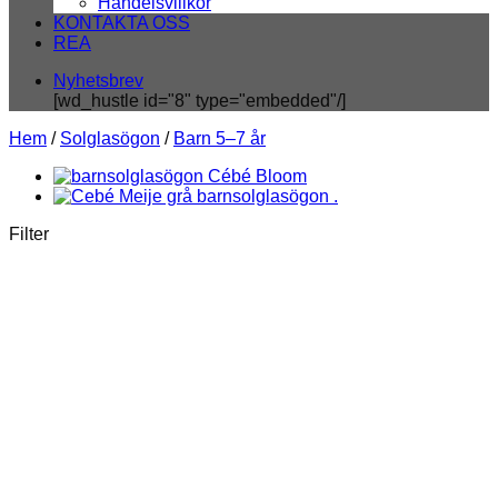
Handelsvillkor
KONTAKTA OSS
REA
Nyhetsbrev
[wd_hustle id="8" type="embedded"/]
Hem
/
Solglasögon
/
Barn 5–7 år
Filter