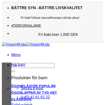
Skip
to
BÄTTRE SYN - BÄTTRE LIVSKVALITET
content
Fri frakt*
Utökad returratt
Sveriges största utbud
ATERFORSALJARE
Fri frakt över 1.000 SEK
Sveriges största utbud
Utökad returratt
Kunderna älskar oss
Menu
För barn
Sök
efter:
Produkter för barn
ÖGONPLÅSTER
Skicka e-post
ÖGONLAPPAR AV TYG
(+45) 42 61 62 22
GLASÖGON
Solglasögon