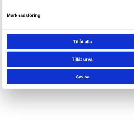
Marknadsföring
Ögonlapp för glasögon (Vuxna) – Black Stars
189,00
kr
Lägg till i varukorg
Tillåt alla
-7%
Tillåt urval
Avvisa