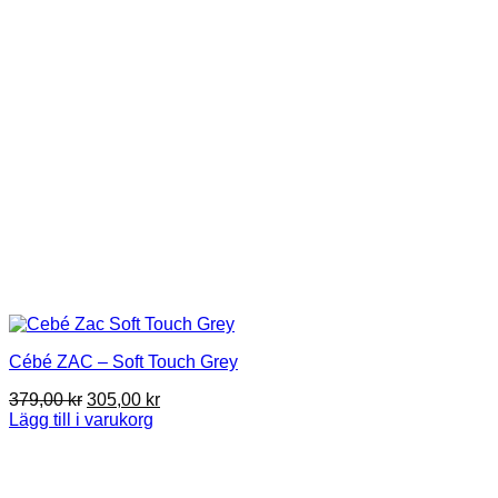
Cébé ZAC – Soft Touch Grey
Det
Det
379,00
kr
305,00
kr
ursprungliga
nuvarande
Lägg till i varukorg
priset
priset
var:
är:
379,00 kr.
305,00 kr.