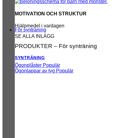
MOTIVATION OCH STRUKTUR
Hjälpmedel i vardagen
För synträning
SE ALLA INLÄGG
PRODUKTER – För synträning
SYNTRÄNING
Ögonplåster
Ögonlappar av tyg