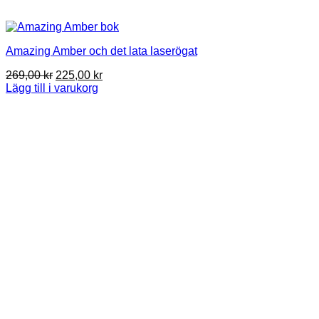
Amazing Amber och det lata laserögat
Det
Det
269,00
kr
225,00
kr
ursprungliga
nuvarande
Lägg till i varukorg
priset
priset
var:
är:
269,00 kr.
225,00 kr.