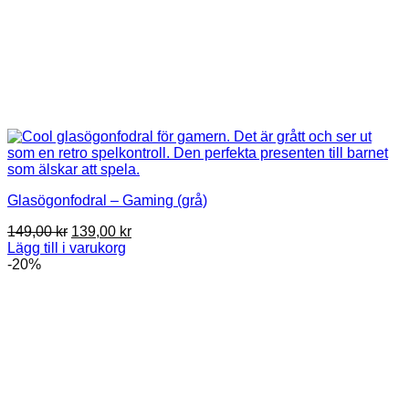
Glasögonfodral – Gaming (grå)
Det
Det
149,00
kr
139,00
kr
ursprungliga
nuvarande
Lägg till i varukorg
priset
priset
-20%
var:
är:
149,00 kr.
139,00 kr.