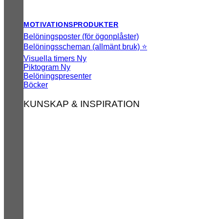
MOTIVATIONSPRODUKTER
Belöningsposter (för ögonplåster)
Belöningsscheman (allmänt bruk) ⭐
Visuella timers
Piktogram
Belöningspresenter
Böcker
KUNSKAP & INSPIRATION