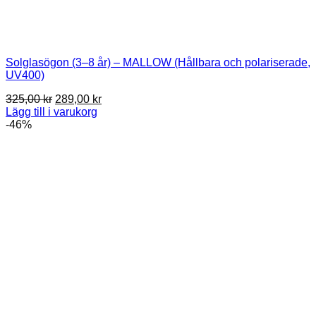
Solglasögon (3–8 år) – MALLOW (Hållbara och polariserade,
UV400)
Det
Det
325,00
kr
289,00
kr
ursprungliga
nuvarande
Lägg till i varukorg
priset
priset
-46%
var:
är:
325,00 kr.
289,00 kr.