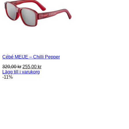
Cébé MEIJE – Chilli Pepper
Det
Det
320,00
kr
255,00
kr
ursprungliga
nuvarande
Lägg till i varukorg
priset
priset
-11%
var:
är:
320,00 kr.
255,00 kr.