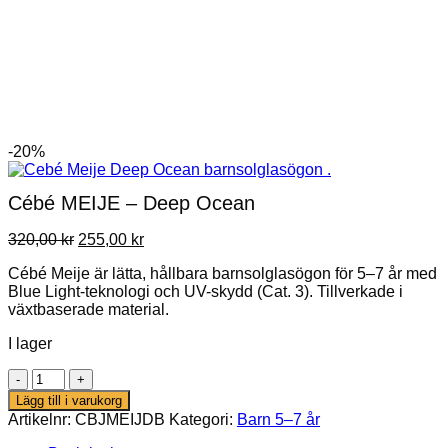
-20%
Cébé MEIJE – Deep Ocean
Det
Det
320,00
kr
255,00
kr
ursprungliga
nuvarande
Cébé Meije är lätta, hållbara barnsolglasögon för 5–7 år med
priset
priset
Blue Light-teknologi och UV-skydd (Cat. 3). Tillverkade i
var:
är:
växtbaserade material.
320,00 kr.
255,00 kr.
I lager
Cébé
MEIJE
Lägg till i varukorg
-
Artikelnr:
CBJMEIJDB
Kategori:
Barn 5–7 år
Deep