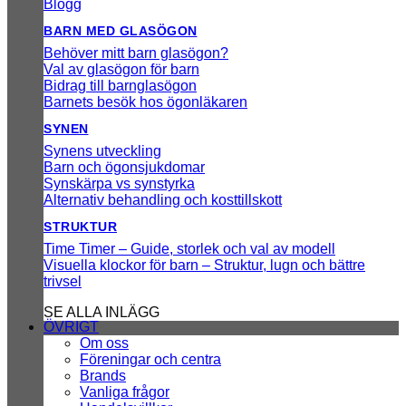
Blogg
BARN MED GLASÖGON
Behöver mitt barn glasögon?
Val av glasögon för barn
Bidrag till barnglasögon
Barnets besök hos ögonläkaren
SYNEN
Synens utveckling
Barn och ögonsjukdomar
Synskärpa vs synstyrka
Alternativ behandling och kosttillskott
STRUKTUR
Time Timer – Guide, storlek och val av modell
Visuella klockor för barn – Struktur, lugn och bättre
trivsel
SE ALLA INLÄGG
ÖVRIGT
Om oss
Föreningar och centra
Brands
Vanliga frågor