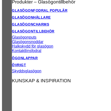
Produkter – Glasögontillbehör
GLASÖGONFODRAL
GLASÖGONHÅLLARE
GLASÖGONCHARMS
GLASÖGONTILLBEHÖR
Glasögonputs
Glasögonsnoddar
Halkskydd för glasögon
Kontaktlinsfodral
ÖGONLAPPAR
ÖVRIGT
Skyddsglasögon
KUNSKAP & INSPIRATION