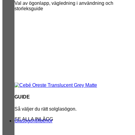
Val av ögonlapp, vägledning i användning och
storleksguide
GUIDE
Så väljer du rätt solglasögon.
SE ALLA INLÄGG
Glasögontillbehör