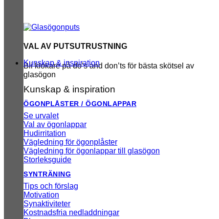
VAL AV PUTSUTRUSTNING
Kunskap & inspiration
Bli klokare på do’s and don’ts för bästa skötsel av
glasögon
Kunskap & inspiration
ÖGONPLÅSTER / ÖGONLAPPAR
Se urvalet
Val av ögonlappar
Hudirritation
Vägledning för ögonplåster
Vägledning för ögonlappar till glasögon
Storleksguide
SYNTRÄNING
Tips och förslag
Motivation
Synaktiviteter
Kostnadsfria nedladdningar