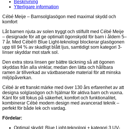
Ocean
Beskrivning
mängd
Ytterligare information
Cébé Meije – Barnsolglasögon med maximal skydd och
komfort
Låt barnen njuta av solen tryggt och stilfullt med Cébé Meije
– designade för att ge optimalt ögonskydd för barn i åldern 5–
7 år. Med Cébé® Blue Light-teknologi blockerar glasögonen
upp till 94 % av skadligt blått ljus, samtidigt som kategori 3-
linser skyddar mot stark sol.
Den extra stora linsen ger bättre täckning så att ögonen
skyddas från alla vinklar, medan den lätta och hållbara
ramen är tillverkad av växtbaserade material för att minska
miljöpåverkan.
Cébé är ett franskt märke med över 130 års erfarenhet av att
designa solglasögon och hjälmar för aktiva barn och vuxna.
Känt för sitt fokus på säkerhet, komfort och funktionalitet,
kombinerar Cébé modern design med avancerad teknik –
perfekt för både lek och vardag.
Fördelar:
Optimal skydd: Blue Light-teknologi + kategori 3 UV-