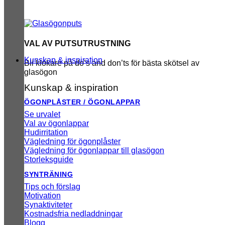
VAL AV PUTSUTRUSTNING
Kunskap & inspiration
Bli klokare på do’s and don’ts för bästa skötsel av
glasögon
Kunskap & inspiration
ÖGONPLÅSTER / ÖGONLAPPAR
Se urvalet
Val av ögonlappar
Hudirritation
Vägledning för ögonplåster
Vägledning för ögonlappar till glasögon
Storleksguide
SYNTRÄNING
Tips och förslag
Motivation
Synaktiviteter
Kostnadsfria nedladdningar
Blogg