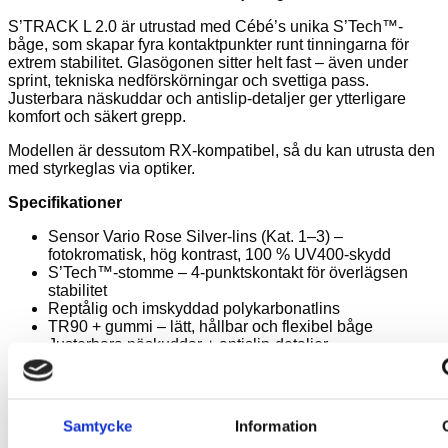
S’TRACK L 2.0 är utrustad med Cébé’s unika S’Tech™-
båge, som skapar fyra kontaktpunkter runt tinningarna för
extrem stabilitet. Glasögonen sitter helt fast – även under
sprint, tekniska nedförskörningar och svettiga pass.
Justerbara näskuddar och antislip-detaljer ger ytterligare
komfort och säkert grepp.
Modellen är dessutom RX-kompatibel, så du kan utrusta den
med styrkeglas via optiker.
Specifikationer
Sensor Vario Rose Silver-lins (Kat. 1–3) –
fotokromatisk, hög kontrast, 100 % UV400-skydd
S’Tech™-stomme – 4-punktskontakt för överlägsen
stabilitet
Reptålig och imskyddad polykarbonatlins
TR90 + gummi – lätt, hållbar och flexibel båge
Justerbara näskuddar + antislip-detaljer
Optical clip-kompatibel – redo för styrkeglas
Base 8-kurva – maximal täckning och skydd
Mått
Samtycke
Information