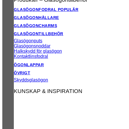
GLASÖGONFODRAL
GLASÖGONHÅLLARE
GLASÖGONCHARMS
GLASÖGONTILLBEHÖR
Glasögonputs
Glasögonsnoddar
Halkskydd för glasögon
Kontaktlinsfodral
ÖGONLAPPAR
ÖVRIGT
Skyddsglasögon
KUNSKAP & INSPIRATION