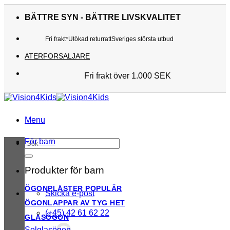
Skip
to
BÄTTRE SYN - BÄTTRE LIVSKVALITET
content
Fri frakt*
Utökad returratt
Sveriges största utbud
ATERFORSALJARE
Fri frakt över 1.000 SEK
Sveriges största utbud
Utökad returratt
Kunderna älskar oss
Menu
För barn
Sök
efter:
Produkter för barn
ÖGONPLÅSTER
Skicka e-post
ÖGONLAPPAR AV TYG
(+45) 42 61 62 22
GLASÖGON
Solglasögon