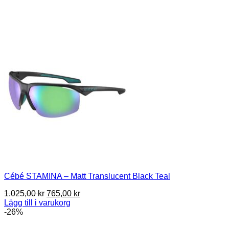
Cébé STAMINA – Matt Translucent Black Teal
Det
Det
1.025,00
kr
765,00
kr
ursprungliga
nuvarande
Lägg till i varukorg
priset
priset
-26%
var:
är: