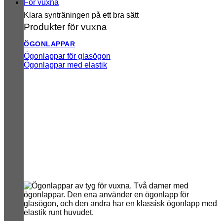
För vuxna
Klara synträningen på ett bra sätt
Produkter för vuxna
ÖGONLAPPAR
Ögonlappar för glasögon
Ögonlappar med elastik