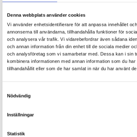
Linsbredd: 67 mm
Linshöjd: 43 mm
Näsbrygga: 11,7 mm
Denna webbplats använder cookies
Skalmlängd: 128 mm
Basekurva: 8
Vi använder enhetsidentifierare för att anpassa innehållet oc
Storlek: L
annonserna till användarna, tillhandahålla funktioner för soci
Aktivitet: Traillöpning, MTB
Kön: Herr
och analysera vår trafik. Vi vidarebefordrar även sådana ident
och annan information från din enhet till de sociala medier o
Cébé S’TRACK L 2.0 – Valet för seriösa trail- och MTB-
och analysföretag som vi samarbetar med. Dessa kan i sin t
entusiaster
kombinera informationen med annan information som du har
Om Cébé
tillhandahållit eller som de har samlat in när du har använt de
Cébé är ett franskt varumärke med anor från 1892 och en
lång tradition inom sport- och outdoor-glasögon. Varumärket
är känt för innovativ design, avancerad linsteknik och hög
Samtyckesval
komfort. Oavsett om du är på berget, i staden eller på vattnet
Nödvändig
levererar Cébé glasögon skapade för äventyr.
Vikt
50 g
Inställningar
Du kanske också gillar …
Statistik