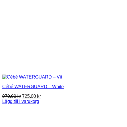
Cébé WATERGUARD – White
Det
Det
970,00
kr
725,00
kr
ursprungliga
nuvarande
Lägg till i varukorg
priset
priset
var:
är:
970,00 kr.
725,00 kr.