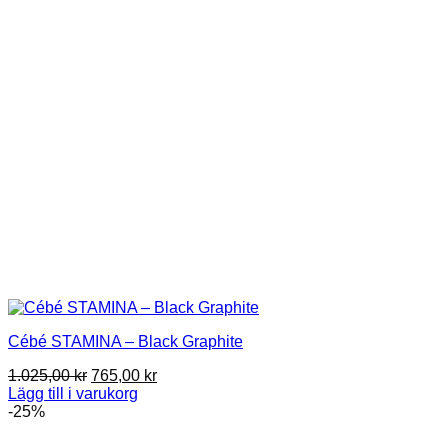
Cébé STAMINA – Black Graphite
Det
Det
1.025,00
kr
765,00
kr
ursprungliga
nuvarande
Lägg till i varukorg
priset
priset
-25%
var:
är:
1.025,00 kr.
765,00 kr.