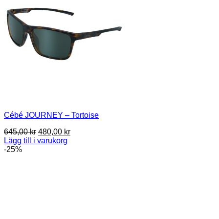
Cébé JOURNEY – Tortoise
Det
Det
645,00
kr
480,00
kr
ursprungliga
nuvarande
Lägg till i varukorg
priset
priset
-25%
var:
är:
645,00 kr.
480,00 kr.