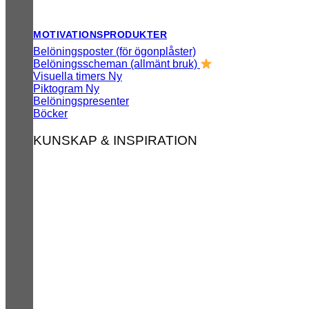
MOTIVATIONSPRODUKTER
Belöningsposter (för ögonplåster)
Belöningsscheman (allmänt bruk)
Visuella timers
Piktogram
Belöningspresenter
Böcker
KUNSKAP & INSPIRATION