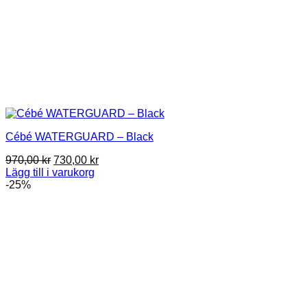
Cébé WATERGUARD – Black
Det
Det
970,00
kr
730,00
kr
ursprungliga
nuvarande
Lägg till i varukorg
priset
priset
-25%
var:
är:
970,00 kr.
730,00 kr.