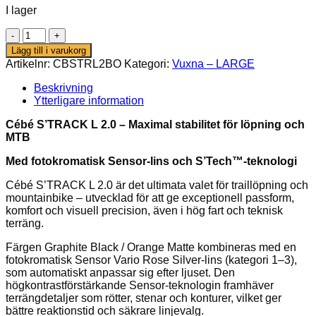
I lager
Cébé
S’TRACK
Lägg till i varukorg
L
Artikelnr:
CBSTRL2BO
Kategori:
Vuxna – LARGE
2.0
–
Beskrivning
Black
Ytterligare information
Graphite
Orange
Cébé S’TRACK L 2.0 – Maximal stabilitet för löpning och
(fotokromatisk
MTB
lins)
mängd
Med fotokromatisk Sensor-lins och S’Tech™-teknologi
Cébé S’TRACK L 2.0 är det ultimata valet för traillöpning och
mountainbike – utvecklad för att ge exceptionell passform,
komfort och visuell precision, även i hög fart och teknisk
terräng.
Färgen Graphite Black / Orange Matte kombineras med en
fotokromatisk Sensor Vario Rose Silver-lins (kategori 1–3),
som automatiskt anpassar sig efter ljuset. Den
högkontrastförstärkande Sensor-teknologin framhäver
terrängdetaljer som rötter, stenar och konturer, vilket ger
bättre reaktionstid och säkrare linjevalg.