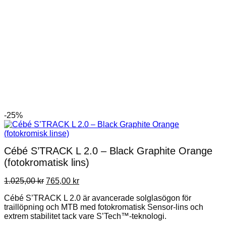
-25%
Cébé S’TRACK L 2.0 – Black Graphite Orange
(fotokromatisk lins)
Det
Det
1.025,00
kr
765,00
kr
ursprungliga
nuvarande
Cébé S’TRACK L 2.0 är avancerade solglasögon för
priset
priset
traillöpning och MTB med fotokromatisk Sensor-lins och
var:
är:
extrem stabilitet tack vare S’Tech™-teknologi.
1.025,00 kr.
765,00 kr.