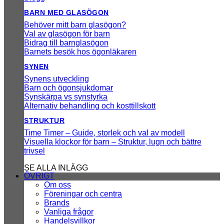
BARN MED GLASÖGON
Behöver mitt barn glasögon?
Val av glasögon för barn
Bidrag till barnglasögon
Barnets besök hos ögonläkaren
SYNEN
Synens utveckling
Barn och ögonsjukdomar
Synskärpa vs synstyrka
Alternativ behandling och kosttillskott
STRUKTUR
Time Timer – Guide, storlek och val av modell
Visuella klockor för barn – Struktur, lugn och bättre
trivsel
SE ALLA INLÄGG
ÖVRIGT
Om oss
Föreningar och centra
Brands
Vanliga frågor
Handelsvillkor