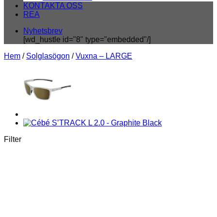
KONTAKTA OSS
REA
Nyhetsbrev
[wd_hustle id="8" type="embedded"/]
Hem
/
Solglasögon
/
Vuxna – LARGE
Filter