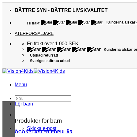
Skip
to
BÄTTRE SYN - BÄTTRE LIVSKVALITET
content
Kunderna älskar
Fri frakt*
ATERFORSALJARE
Fri frakt över 1.000 SEK
Kunderna älskar o
Utökad returratt
Sveriges största utbud
Menu
Sök
efter:
För barn
Produkter för barn
Skicka e-post
ÖGONPLÅSTER