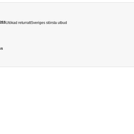
 oss
Utökad returratt
Sveriges största utbud
ss