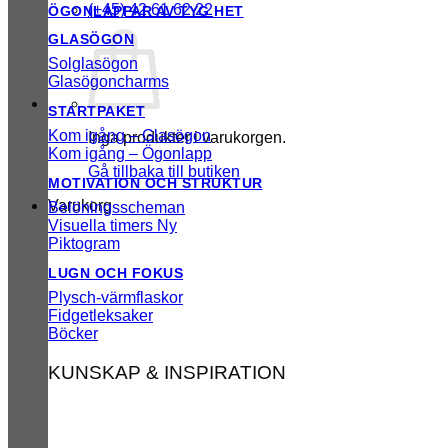
(+45) 42 61 62 22
ÖGONLAPPAR AV TYG
GLASÖGON
Solglasögon
Glasögoncharms
STARTPAKET
Kom igång – Glasögon
Inga produkter i varukorgen.
Kom igång – Ögonlapp
Gå tillbaka till butiken
MOTIVATION OCH STRUKTUR
Varukorg
Belöningsscheman
Visuella timers
Piktogram
LUGN OCH FOKUS
Plysch-värmflaskor
Fidgetleksaker
Böcker
KUNSKAP & INSPIRATION