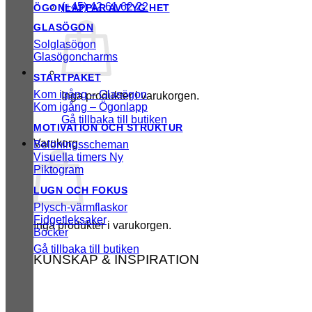
(+45) 42 61 62 22
ÖGONLAPPAR AV TYG
GLASÖGON
Solglasögon
Glasögoncharms
STARTPAKET
Kom igång – Glasögon
Inga produkter i varukorgen.
Kom igång – Ögonlapp
Gå tillbaka till butiken
MOTIVATION OCH STRUKTUR
Varukorg
Belöningsscheman
Visuella timers
Piktogram
LUGN OCH FOKUS
Plysch-värmflaskor
Fidgetleksaker
Inga produkter i varukorgen.
Böcker
Gå tillbaka till butiken
KUNSKAP & INSPIRATION