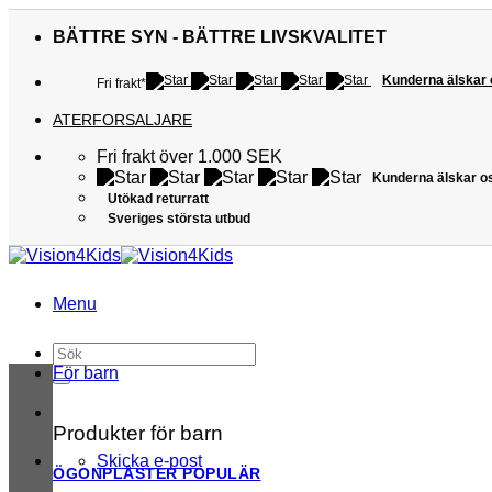
Skip
to
BÄTTRE SYN - BÄTTRE LIVSKVALITET
content
Kunderna älskar
Fri frakt*
ATERFORSALJARE
Fri frakt över 1.000 SEK
Kunderna älskar o
Utökad returratt
Sveriges största utbud
Menu
Sök
efter:
För barn
Produkter för barn
Skicka e-post
ÖGONPLÅSTER