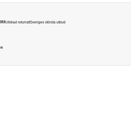
 oss
Utökad returratt
Sveriges största utbud
ss