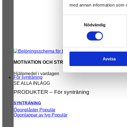
med annan information som du 
Samtyckesval
Nödvändig
Avvisa
MOTIVATION OCH STRUKTUR
Hjälpmedel i vardagen
För synträning
SE ALLA INLÄGG
PRODUKTER – För synträning
SYNTRÄNING
Ögonplåster
Ögonlappar av tyg