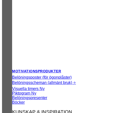
MOTIVATIONSPRODUKTER
Belöningsposter (för ögonplåster)
Belöningsscheman (allmänt bruk) ⭐
Visuella timers
Piktogram
Belöningspresenter
Böcker
KUNSKAP & INSPIRATION