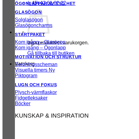
(+45) 42 61 62 22
ÖGONLAPPAR AV TYG
GLASÖGON
Solglasögon
Glasögoncharms
STARTPAKET
Kom igång – Glasögon
Inga produkter i varukorgen.
Kom igång – Ögonlapp
Gå tillbaka till butiken
MOTIVATION OCH STRUKTUR
Varukorg
Belöningsscheman
Visuella timers
Piktogram
LUGN OCH FOKUS
Plysch-värmflaskor
Fidgetleksaker
Böcker
KUNSKAP & INSPIRATION