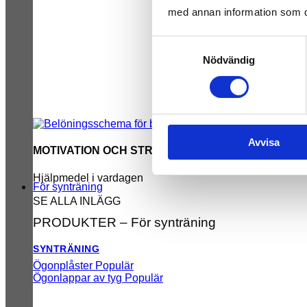
med annan information som du 
Samtyckesval
Nödvändig
Avvisa
MOTIVATION OCH STRUKTUR
Hjälpmedel i vardagen
För synträning
SE ALLA INLÄGG
PRODUKTER – För synträning
SYNTRÄNING
Ögonplåster
Ögonlappar av tyg