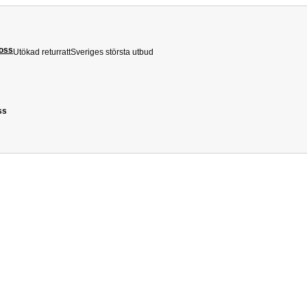
 oss
Utökad returratt
Sveriges största utbud
ss