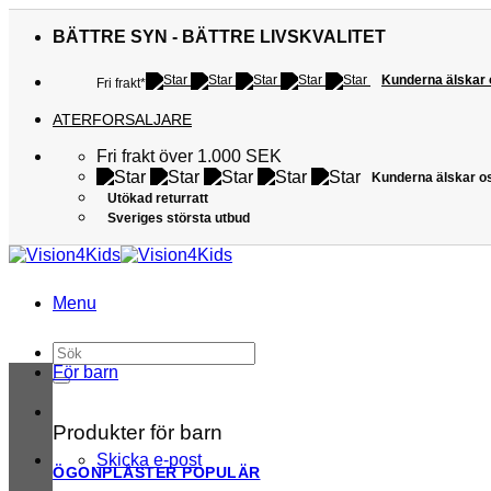
Skip
to
BÄTTRE SYN - BÄTTRE LIVSKVALITET
content
Kunderna älskar
Fri frakt*
ATERFORSALJARE
Fri frakt över 1.000 SEK
Kunderna älskar o
Utökad returratt
Sveriges största utbud
Menu
Sök
efter:
För barn
Produkter för barn
Skicka e-post
ÖGONPLÅSTER