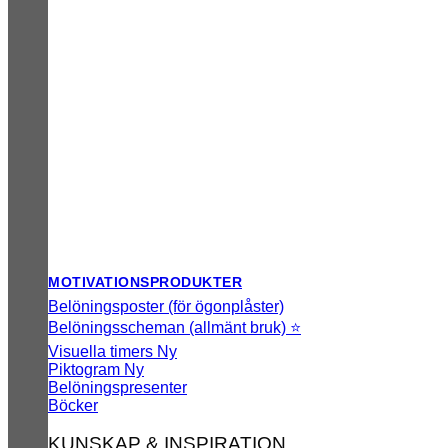
MOTIVATIONSPRODUKTER
Belöningsposter (för ögonplåster)
Belöningsscheman (allmänt bruk) ⭐
Visuella timers
Piktogram
Belöningspresenter
Böcker
KUNSKAP & INSPIRATION