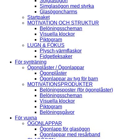
Solglasögon
Simglasögon med styrka
Glasögoncharms
Startpaket
MOTIVATION OCH STRUKTUR
Belöningsscheman
Visuella klockor
Piktogram
LUGN & FOKUS
Plysch-värmflaskor
Fidgetleksaker
För synträning
Ögonplåster / Ögonlappar
Ögonplåster
Ögonlappar av tyg för barn
MOTIVATIONSPRODUKTER
Belöningsposter (för ögonplåster)
Belöningsscheman
Visuella klockor
Piktogram
Belöningsgåvor
För vuxna
ÖGONLAPPAR
Ögonlapp för glasögon
Ögonlappar med resårband