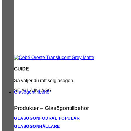
GUIDE
Så väljer du rätt solglasögon.
SE ALLA INLÄGG
Glasögontillbehör
Produkter – Glasögontillbehör
GLASÖGONFODRAL
GLASÖGONHÅLLARE