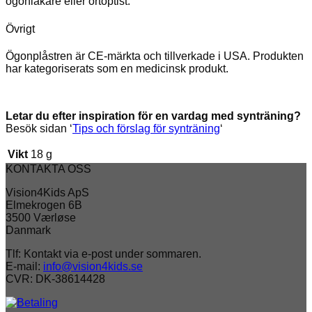
ögonläkare eller ortoptist.
Övrigt
Ögonplåstren är CE-märkta och tillverkade i USA. Produkten
har kategoriserats som en medicinsk produkt.
Letar du efter inspiration för en vardag med synträning?
Besök sidan ‘
Tips och förslag för synträning
‘
Vikt
18 g
KONTAKTA OSS
Vision4Kids ApS
Elmekrogen 6B
3500 Værløse
Danmark
Tlf: Kontakt via e-post under sommaren.
E-mail:
info@vision4kids.se
CVR: DK-38614428