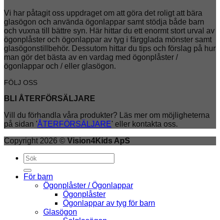
Vi har påtagit oss uppdraget om att göra det roligt att bära
glasögon och använda ögonlappar samt stödja både barn
och vuxna till bättre syn. Här hittar du ett enormt stort urval av
ögonplåster och ögonlappar av tyg i färgglada mönster samt
glasögonstillbehör. Dessutom hittar du tips och förslag på hur
man gör det bästa av en vardag med ögonplåster /
ögonlappar och / eller glasögon.
FÖLJ OSS
BLI ÅTERFÖRSÄLJARE
Vill du förhandla våra produkter? Läs mer om möjligheterna
på sidan '
ÅTERFÖRSÄLJARE
' eller kontakta oss.
Copyright 2026 ©
Vision4Kids ApS
Sök
efter:
För barn
Ögonplåster / Ögonlappar
Ögonplåster
Ögonlappar av tyg för barn
Glasögon