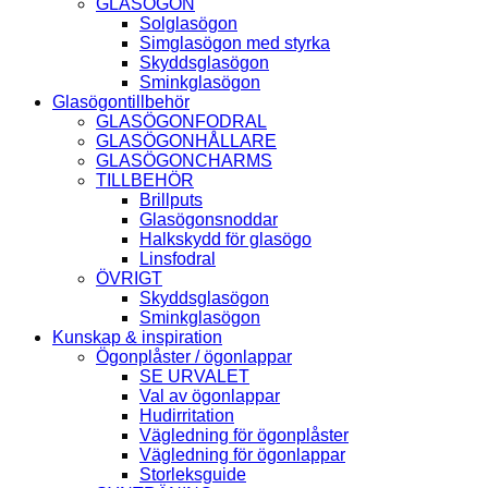
GLASÖGON
Solglasögon
Simglasögon med styrka
Skyddsglasögon
Sminkglasögon
Glasögontillbehör
GLASÖGONFODRAL
GLASÖGONHÅLLARE
GLASÖGONCHARMS
TILLBEHÖR
Brillputs
Glasögonsnoddar
Halkskydd för glasögo
Linsfodral
ÖVRIGT
Skyddsglasögon
Sminkglasögon
Kunskap & inspiration
Ögonplåster / ögonlappar
SE URVALET
Val av ögonlappar
Hudirritation
Vägledning för ögonplåster
Vägledning för ögonlappar
Storleksguide