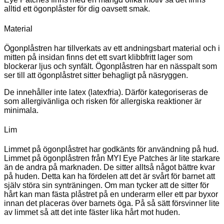
alltid ett ögonplåster för dig oavsett smak.
Material
Ögonplåstren har tillverkats av ett andningsbart material och i
mitten på insidan finns det ett svart klibbfritt lager som
blockerar ljus och synfält. Ögonplåstren har en nässpalt som
ser till att ögonplåstret sitter behagligt på näsryggen.
De innehåller inte latex (latexfria). Därför kategoriseras de
som allergivänliga och risken för allergiska reaktioner är
minimala.
Lim
Limmet på ögonplåstret har godkänts för användning på hud.
Limmet på ögonplåstren från MYI Eye Patches är lite starkare
än de andra på marknaden. De sitter alltså något bättre kvar
på huden. Detta kan ha fördelen att det är svårt för barnet att
själv störa sin synträningen. Om man tycker att de sitter för
hårt kan man fästa plåstret på en underarm eller ett par byxor
innan det placeras över barnets öga. På så sätt försvinner lite
av limmet så att det inte fäster lika hårt mot huden.