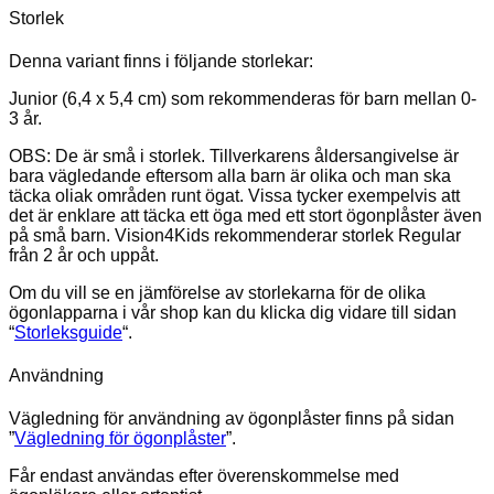
Storlek
Denna variant finns i följande storlekar:
Junior (6,4 x 5,4 cm) som rekommenderas för barn mellan 0-
3 år.
OBS: De är små i storlek. Tillverkarens åldersangivelse är
bara vägledande eftersom alla barn är olika och man ska
täcka oliak områden runt ögat. Vissa tycker exempelvis att
det är enklare att täcka ett öga med ett stort ögonplåster även
på små barn. Vision4Kids rekommenderar storlek Regular
från 2 år och uppåt.
Om du vill se en jämförelse av storlekarna för de olika
ögonlapparna i vår shop kan du klicka dig vidare till sidan
“
Storleksguide
“.
Användning
Vägledning för användning av ögonplåster finns på sidan
”
Vägledning för ögonplåster
”.
Får endast användas efter överenskommelse med