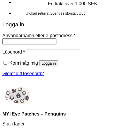
Fri frakt över 1.000 SEK
Sveriges största utbud
Utökad returratt
Kunderna älskar oss
Utökad returratt
Sveriges största utbud
Logga in
Användarnamn eller e-postadress
*
Lösenord
*
Kom ihåg mig
Logga in
Glömt ditt lösenord?
MYI Eye Patches – Penguins
Slut i lager