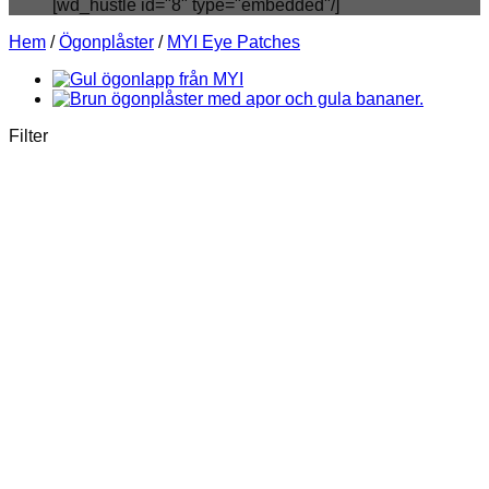
[wd_hustle id="8" type="embedded"/]
Hem
/
Ögonplåster
/
MYI Eye Patches
Filter