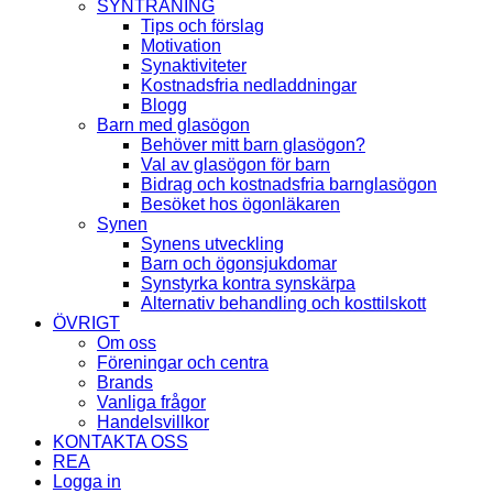
SYNTRÄNING
Tips och förslag
Motivation
Synaktiviteter
Kostnadsfria nedladdningar
Blogg
Barn med glasögon
Behöver mitt barn glasögon?
Val av glasögon för barn
Bidrag och kostnadsfria barnglasögon
Besöket hos ögonläkaren
Synen
Synens utveckling
Barn och ögonsjukdomar
Synstyrka kontra synskärpa
Alternativ behandling och kosttilskott
ÖVRIGT
Om oss
Föreningar och centra
Brands
Vanliga frågor
Handelsvillkor
KONTAKTA OSS
REA
Logga in