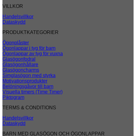
VILLKOR
Handelsvillkor
Dataskydd
PRODUKTKATEGORIER
Ögonplåster
Ögonlappar i tyg för barn
Ögonlappar av tyg för vuxna
Glasögonfodral
Glasögonhållare
Glasögoncharms
Simglasögon med styrka
Motivationsprodukter
Belöningsgåvor till barn
Visuella timers (Time Timer)
Piktogram
TERMS & CONDITIONS
Handelsvillkor
Dataskydd
BARN MED GLASÖGON OCH ÖGONLAPPAR