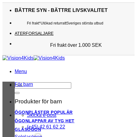
Skip
to
BÄTTRE SYN - BÄTTRE LIVSKVALITET
content
Fri frakt*
Utökad returratt
Sveriges största utbud
ATERFORSALJARE
Fri frakt över 1.000 SEK
Sveriges största utbud
Utökad returratt
Kunderna älskar oss
Menu
För barn
Sök
efter:
Produkter för barn
ÖGONPLÅSTER
Skicka e-post
ÖGONLAPPAR AV TYG
(+45) 42 61 62 22
GLASÖGON
Solglasögon