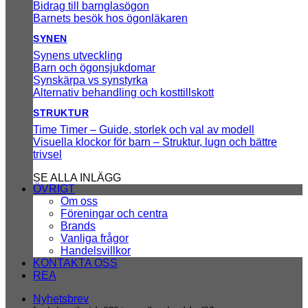
Bidrag till barnglasögon
Barnets besök hos ögonläkaren
SYNEN
Synens utveckling
Barn och ögonsjukdomar
Synskärpa vs synstyrka
Alternativ behandling och kosttillskott
STRUKTUR
Time Timer – Guide, storlek och val av modell
Visuella klockor för barn – Struktur, lugn och bättre
trivsel
SE ALLA INLÄGG
ÖVRIGT
Om oss
Föreningar och centra
Brands
Vanliga frågor
Handelsvillkor
KONTAKTA OSS
REA
Nyhetsbrev