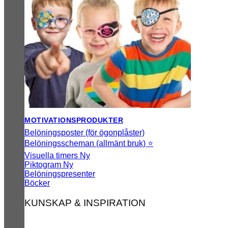
MOTIVATIONSPRODUKTER
Belöningsposter (för ögonplåster)
Belöningsscheman (allmänt bruk) ⭐
Visuella timers
Piktogram
Belöningspresenter
Böcker
KUNSKAP & INSPIRATION