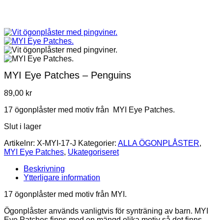
MYI Eye Patches – Penguins
89,00
kr
17 ögonplåster med motiv från MYI Eye Patches.
Slut i lager
Artikelnr:
X-MYI-17-J
Kategorier:
ALLA ÖGONPLÅSTER
,
MYI Eye Patches
,
Ukategoriseret
Beskrivning
Ytterligare information
17 ögonplåster med motiv från MYI.
Ögonplåster används vanligtvis för synträning av barn. MYI
Eye Patches finns med en mängd olika motiv så det finns