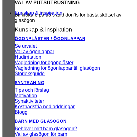
VAL AV PUTSUTRUSTNING
Kunskap & inspiration
Bli klokare på do’s and don’ts för bästa skötsel av
glasögon
Kunskap & inspiration
ÖGONPLÅSTER / ÖGONLAPPAR
Se urvalet
Val av ögonlappar
Hudirritation
Vägledning för ögonplåster
Vägledning för ögonlappar till glasögon
Storleksguide
SYNTRÄNING
Tips och förslag
Motivation
Synaktiviteter
Kostnadsfria nedladdningar
Blogg
BARN MED GLASÖGON
Behöver mitt barn glasögon?
Val av glasögon för barn