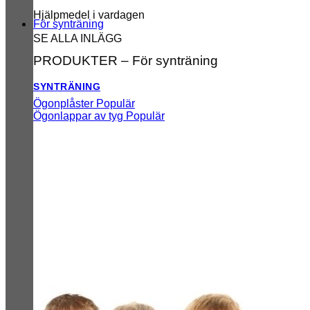
Hjälpmedel i vardagen
För synträning
SE ALLA INLÄGG
PRODUKTER – För synträning
SYNTRÄNING
Ögonplåster
Ögonlappar av tyg