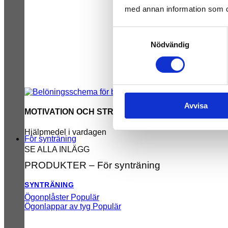
med annan information som du 
Samtyckesval
Nödvändig
Avvisa
MOTIVATION OCH STRUKTUR
Hjälpmedel i vardagen
För synträning
SE ALLA INLÄGG
PRODUKTER – För synträning
SYNTRÄNING
Ögonplåster
Ögonlappar av tyg