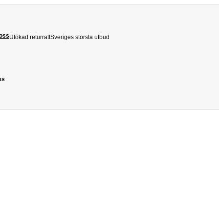
 oss
Utökad returratt
Sveriges största utbud
ss