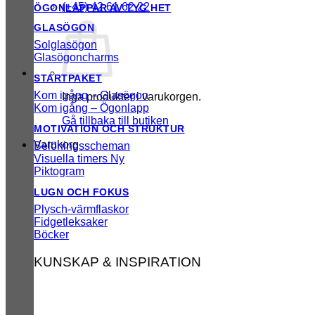
(+45) 42 61 62 22
ÖGONLAPPAR AV TYG
GLASÖGON
Solglasögon
Glasögoncharms
STARTPAKET
Kom igång – Glasögon
Inga produkter i varukorgen.
Kom igång – Ögonlapp
Gå tillbaka till butiken
MOTIVATION OCH STRUKTUR
Varukorg
Belöningsscheman
Visuella timers
Piktogram
LUGN OCH FOKUS
Plysch-värmflaskor
Fidgetleksaker
Böcker
KUNSKAP & INSPIRATION