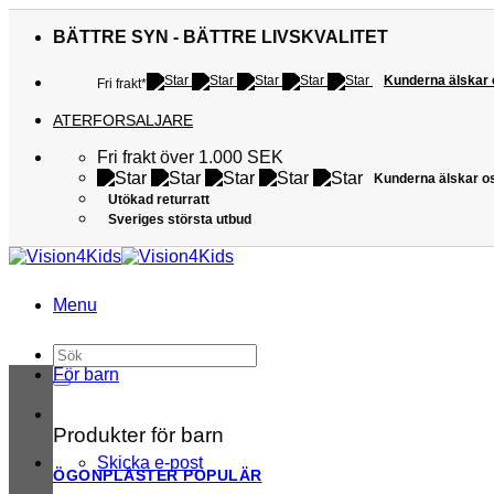
Skip
to
BÄTTRE SYN - BÄTTRE LIVSKVALITET
content
Kunderna älskar
Fri frakt*
ATERFORSALJARE
Fri frakt över 1.000 SEK
Kunderna älskar o
Utökad returratt
Sveriges största utbud
Menu
Sök
efter:
För barn
Produkter för barn
Skicka e-post
ÖGONPLÅSTER