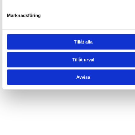
Marknadsföring
Tillåt alla
Glasögonfodral – Elefanter
109,00
kr
Lägg till i varukorg
Tillåt urval
Relaterade produkter
Avvisa