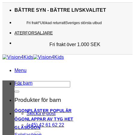
Skip
to
BÄTTRE SYN - BÄTTRE LIVSKVALITET
content
Fri frakt*
Utökad returratt
Sveriges största utbud
ATERFORSALJARE
Fri frakt över 1.000 SEK
Sveriges största utbud
Utökad returratt
Kunderna älskar oss
Menu
För barn
Sök
efter:
Produkter för barn
ÖGONPLÅSTER
Skicka e-post
ÖGONLAPPAR AV TYG
(+45) 42 61 62 22
GLASÖGON
Solglasögon