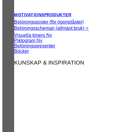
MOTIVATIONSPRODUKTER
Belöningsposter (för ögonplåster)
Belöningsscheman (allmänt bruk) ⭐
Visuella timers
Piktogram
Belöningspresenter
Böcker
KUNSKAP & INSPIRATION