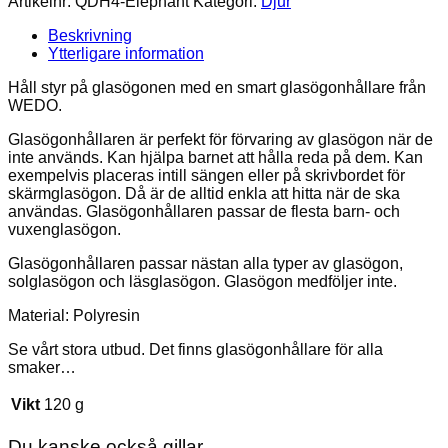
Artikelnr:
QDH4-Elephant
Kategori:
Djur
Beskrivning
Ytterligare information
Håll styr på glasögonen med en smart glasögonhållare från
WEDO.
Glasögonhållaren är perfekt för förvaring av glasögon när de
inte används. Kan hjälpa barnet att hålla reda på dem. Kan
exempelvis placeras intill sängen eller på skrivbordet för
skärmglasögon. Då är de alltid enkla att hitta när de ska
användas. Glasögonhållaren passar de flesta barn- och
vuxenglasögon.
Glasögonhållaren passar nästan alla typer av glasögon,
solglasögon och läsglasögon. Glasögon medföljer inte.
Material: Polyresin
Se vårt stora utbud. Det finns glasögonhållare för alla
smaker…
Vikt
120 g
Du kanske också gillar …