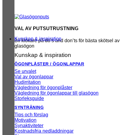
VAL AV PUTSUTRUSTNING
Kunskap & inspiration
Bli klokare på do’s and don’ts för bästa skötsel av
glasögon
Kunskap & inspiration
ÖGONPLÅSTER / ÖGONLAPPAR
Se urvalet
Val av ögonlappar
Hudirritation
Vägledning för ögonplåster
Vägledning för ögonlappar till glasögon
Storleksguide
SYNTRÄNING
Tips och förslag
Motivation
Synaktiviteter
Kostnadsfria nedladdningar