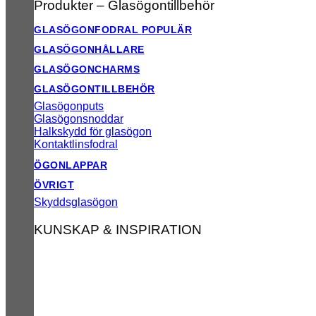
Produkter – Glasögontillbehör
GLASÖGONFODRAL
GLASÖGONHÅLLARE
GLASÖGONCHARMS
GLASÖGONTILLBEHÖR
Glasögonputs
Glasögonsnoddar
Halkskydd för glasögon
Kontaktlinsfodral
ÖGONLAPPAR
ÖVRIGT
Skyddsglasögon
KUNSKAP & INSPIRATION