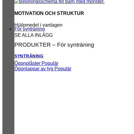
MOTIVATION OCH STRUKTUR
Hjälpmedel i vardagen
För synträning
SE ALLA INLÄGG
PRODUKTER – För synträning
SYNTRÄNING
Ögonplåster
Ögonlappar av tyg