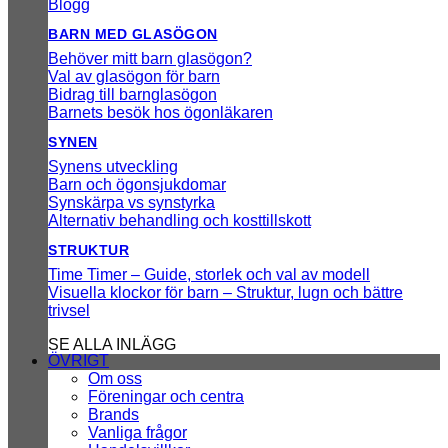
Blogg
BARN MED GLASÖGON
Behöver mitt barn glasögon?
Val av glasögon för barn
Bidrag till barnglasögon
Barnets besök hos ögonläkaren
SYNEN
Synens utveckling
Barn och ögonsjukdomar
Synskärpa vs synstyrka
Alternativ behandling och kosttillskott
STRUKTUR
Time Timer – Guide, storlek och val av modell
Visuella klockor för barn – Struktur, lugn och bättre
trivsel
SE ALLA INLÄGG
ÖVRIGT
Om oss
Föreningar och centra
Brands
Vanliga frågor