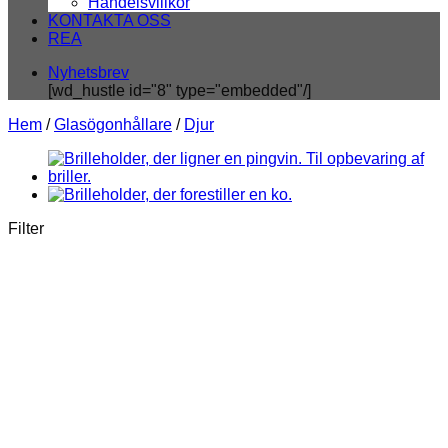
Handelsvillkor
KONTAKTA OSS
REA
Nyhetsbrev
[wd_hustle id="8" type="embedded"/]
Hem
/
Glasögonhållare
/
Djur
Filter