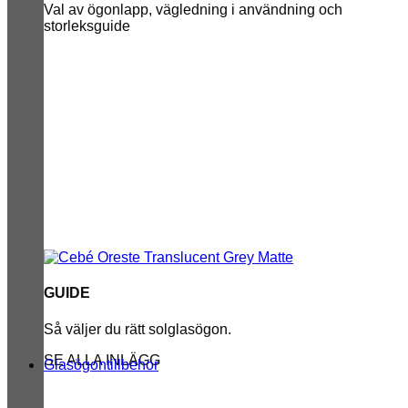
Val av ögonlapp, vägledning i användning och
storleksguide
GUIDE
Så väljer du rätt solglasögon.
SE ALLA INLÄGG
Glasögontillbehör