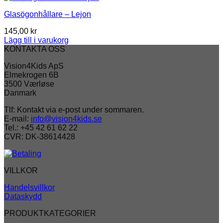
Glasögonhållare – Lejon
145,00
kr
Lägg till i varukorg
KONTAKTA OSS
Vision4Kids ApS
Elmekrogen 6B
3500 Værløse
Danmark
Tlf: Kontakt via e-post under sommaren.
E-mail:
info@vision4kids.se
Tel.: +45 42 61 62 22
CVR: DK-38614428
VILLKOR
Handelsvillkor
Dataskydd
PRODUKTKATEGORIER