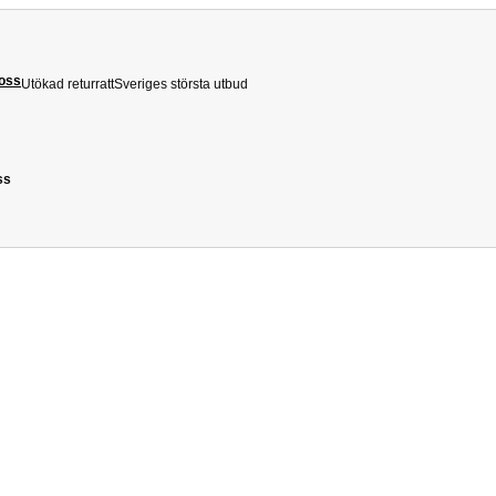
 oss
Utökad returratt
Sveriges största utbud
ss