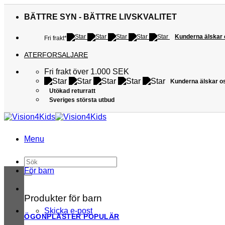
Skip
to
BÄTTRE SYN - BÄTTRE LIVSKVALITET
content
Kunderna älskar
Fri frakt*
ATERFORSALJARE
Fri frakt över 1.000 SEK
Kunderna älskar o
Utökad returratt
Sveriges största utbud
Menu
Sök
efter:
För barn
Produkter för barn
Skicka e-post
ÖGONPLÅSTER