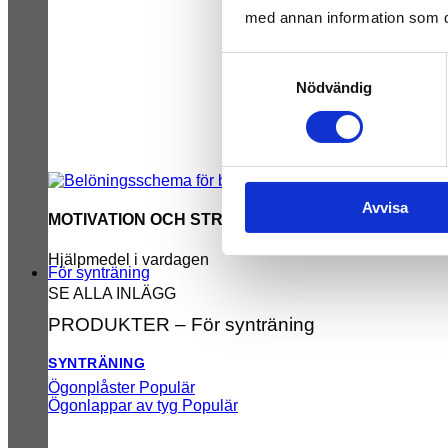
med annan information som du 
Samtyckesval
Nödvändig
Avvisa
MOTIVATION OCH STRUKTUR
Hjälpmedel i vardagen
För synträning
SE ALLA INLÄGG
PRODUKTER – För synträning
SYNTRÄNING
Ögonplåster
Ögonlappar av tyg