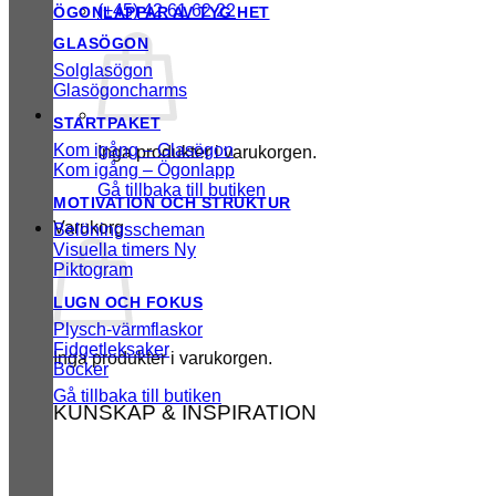
(+45) 42 61 62 22
ÖGONLAPPAR AV TYG
GLASÖGON
Solglasögon
Glasögoncharms
STARTPAKET
Kom igång – Glasögon
Inga produkter i varukorgen.
Kom igång – Ögonlapp
Gå tillbaka till butiken
MOTIVATION OCH STRUKTUR
Varukorg
Belöningsscheman
Visuella timers
Piktogram
LUGN OCH FOKUS
Plysch-värmflaskor
Fidgetleksaker
Inga produkter i varukorgen.
Böcker
Gå tillbaka till butiken
KUNSKAP & INSPIRATION