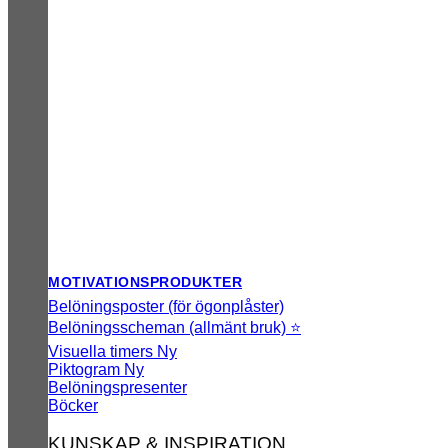
MOTIVATIONSPRODUKTER
Belöningsposter (för ögonplåster)
Belöningsscheman (allmänt bruk) ⭐
Visuella timers
Piktogram
Belöningspresenter
Böcker
KUNSKAP & INSPIRATION