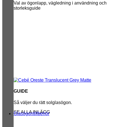
Val av ögonlapp, vägledning i användning och
storleksguide
GUIDE
Så väljer du rätt solglasögon.
SE ALLA INLÄGG
Glasögontillbehör