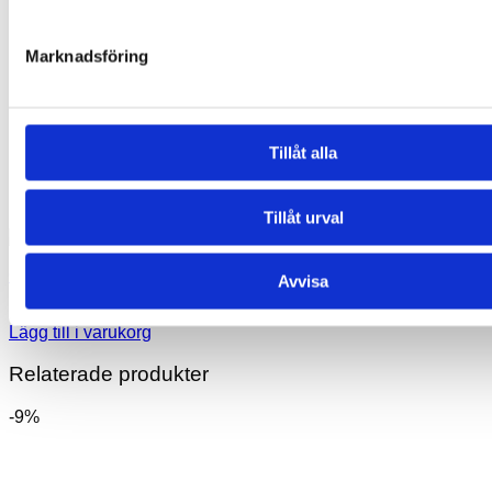
Marknadsföring
Tillåt alla
Tillåt urval
Glasögonfodral – Guess How Much I Love You
Avvisa
135,00
kr
Lägg till i varukorg
Relaterade produkter
-9%