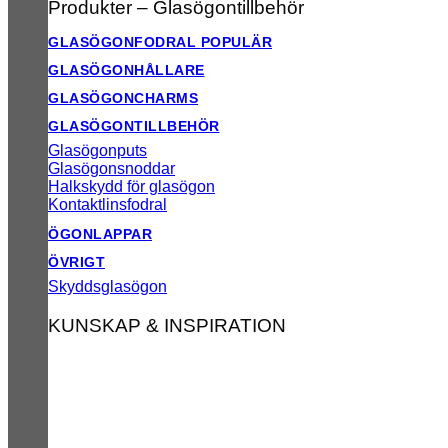
Produkter – Glasögontillbehör
GLASÖGONFODRAL
GLASÖGONHÅLLARE
GLASÖGONCHARMS
GLASÖGONTILLBEHÖR
Glasögonputs
Glasögonsnoddar
Halkskydd för glasögon
Kontaktlinsfodral
ÖGONLAPPAR
ÖVRIGT
Skyddsglasögon
KUNSKAP & INSPIRATION