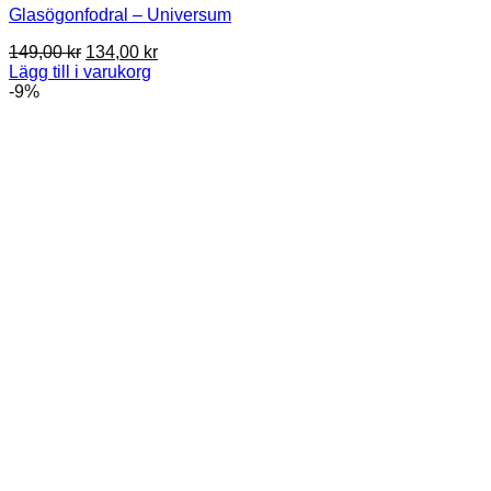
Glasögonfodral – Universum
Det
Det
149,00
kr
134,00
kr
ursprungliga
nuvarande
Lägg till i varukorg
priset
priset
-9%
var:
är:
149,00 kr.
134,00 kr.