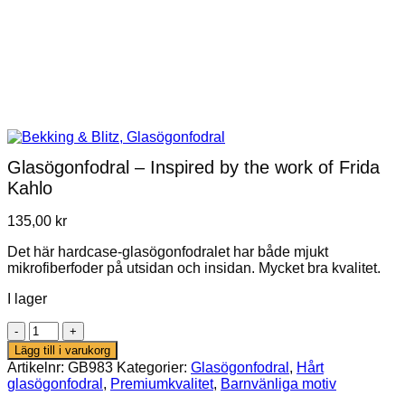
Glasögonfodral – Inspired by the work of Frida
Kahlo
135,00
kr
Det här hardcase-glasögonfodralet har både mjukt
mikrofiberfoder på utsidan och insidan. Mycket bra kvalitet.
I lager
Glasögonfodral
–
Lägg till i varukorg
Inspired
Artikelnr:
GB983
Kategorier:
Glasögonfodral
,
Hårt
by
glasögonfodral
,
Premiumkvalitet
,
Barnvänliga motiv
the