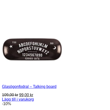
Glasögonfodral – Talking board
Det
Det
109,00
kr
99,00
kr
ursprungliga
nuvarande
Lägg till i varukorg
priset
priset
-10%
var:
är: