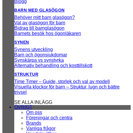
Blogg
BARN MED GLASÖGON
Behöver mitt barn glasögon?
Val av glasögon för barn
Bidrag till barnglasögon
Barnets besök hos ögonläkaren
SYNEN
Synens utveckling
Barn och ögonsjukdomar
Synskärpa vs synstyrka
Alternativ behandling och kosttillskott
STRUKTUR
Time Timer – Guide, storlek och val av modell
Visuella klockor för barn – Struktur, lugn och bättre
trivsel
SE ALLA INLÄGG
ÖVRIGT
Om oss
Föreningar och centra
Brands
Vanliga frågor