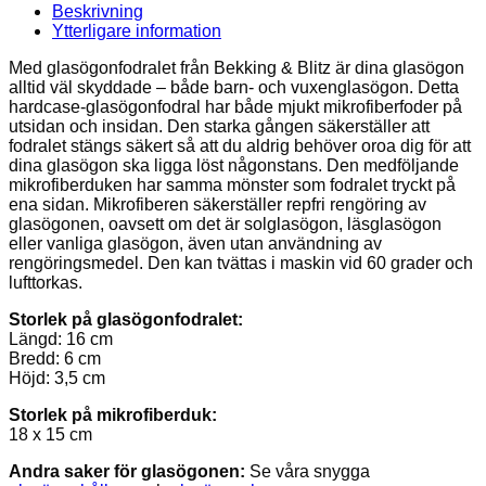
work
Beskrivning
of
Ytterligare information
Frida
Kahlo
Med glasögonfodralet från Bekking & Blitz är dina glasögon
mängd
alltid väl skyddade – både barn- och vuxenglasögon. Detta
hardcase-glasögonfodral har både mjukt mikrofiberfoder på
utsidan och insidan. Den starka gången säkerställer att
fodralet stängs säkert så att du aldrig behöver oroa dig för att
dina glasögon ska ligga löst någonstans. Den medföljande
mikrofiberduken har samma mönster som fodralet tryckt på
ena sidan. Mikrofiberen säkerställer repfri rengöring av
glasögonen, oavsett om det är solglasögon, läsglasögon
eller vanliga glasögon, även utan användning av
rengöringsmedel. Den kan tvättas i maskin vid 60 grader och
lufttorkas.
Storlek på glasögonfodralet:
Längd: 16 cm
Bredd: 6 cm
Höjd: 3,5 cm
Storlek på mikrofiberduk:
18 x 15 cm
Andra saker för glasögonen:
Se våra snygga