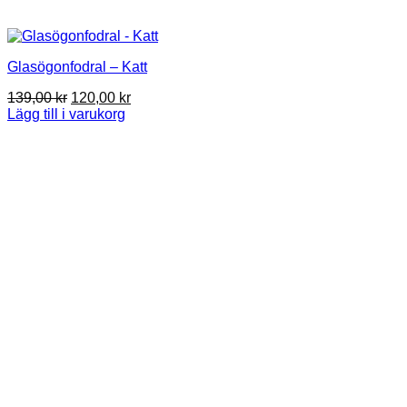
Glasögonfodral – Katt
Det
Det
139,00
kr
120,00
kr
ursprungliga
nuvarande
Lägg till i varukorg
priset
priset
var:
är:
139,00 kr.
120,00 kr.