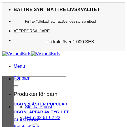
Skip
to
BÄTTRE SYN - BÄTTRE LIVSKVALITET
content
Fri frakt*
Utökad returratt
Sveriges största utbud
ATERFORSALJARE
Fri frakt över 1.000 SEK
Sveriges största utbud
Utökad returratt
Kunderna älskar oss
Menu
För barn
Sök
efter:
Produkter för barn
ÖGONPLÅSTER
Skicka e-post
ÖGONLAPPAR AV TYG
(+45) 42 61 62 22
GLASÖGON
Solglasögon