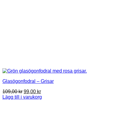
Glasögonfodral – Grisar
Det
Det
109,00
kr
99,00
kr
ursprungliga
nuvarande
Lägg till i varukorg
priset
priset
var:
är:
109,00 kr.
99,00 kr.