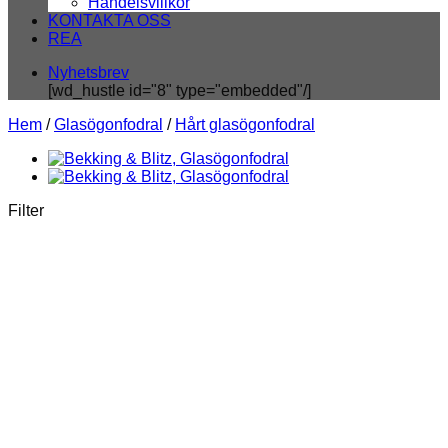
Handelsvillkor
KONTAKTA OSS
REA
Nyhetsbrev
[wd_hustle id="8" type="embedded"/]
Hem
/
Glasögonfodral
/
Hårt glasögonfodral
Filter