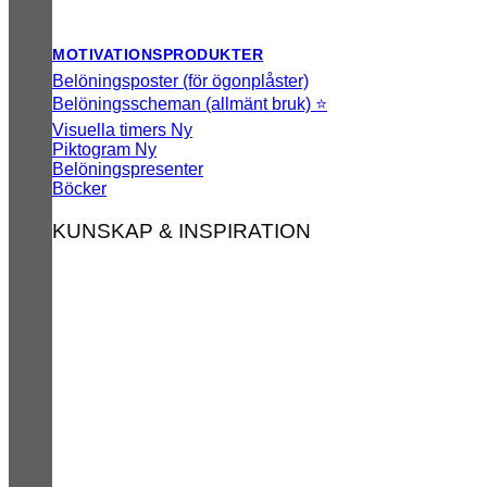
MOTIVATIONSPRODUKTER
Belöningsposter (för ögonplåster)
Belöningsscheman (allmänt bruk) ⭐
Visuella timers
Piktogram
Belöningspresenter
Böcker
KUNSKAP & INSPIRATION