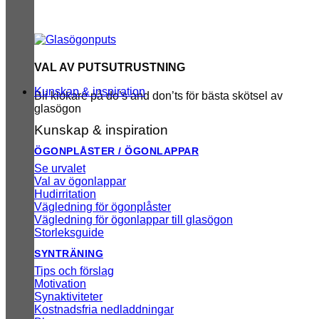
VAL AV PUTSUTRUSTNING
Kunskap & inspiration
Bli klokare på do’s and don’ts för bästa skötsel av
glasögon
Kunskap & inspiration
ÖGONPLÅSTER / ÖGONLAPPAR
Se urvalet
Val av ögonlappar
Hudirritation
Vägledning för ögonplåster
Vägledning för ögonlappar till glasögon
Storleksguide
SYNTRÄNING
Tips och förslag
Motivation
Synaktiviteter
Kostnadsfria nedladdningar