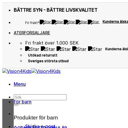
Skip
BÄTTRE SYN - BÄTTRE LIVSKVALITET
to
content
Kunderna älsk
Fri frakt*
ATERFORSALJARE
Fri frakt över 1.000 SEK
Kunderna äls
Utökad returratt
Sveriges största utbud
Menu
Sök
För barn
efter:
Produkter för barn
Skicka e-post