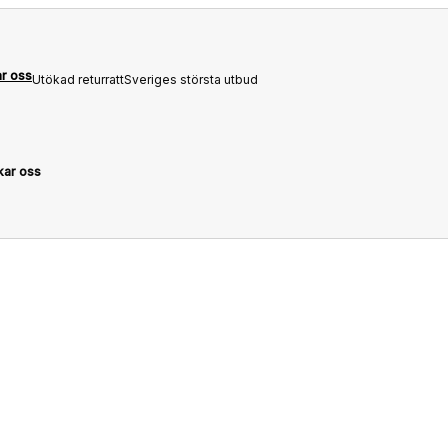
ar oss
Utökad returratt
Sveriges största utbud
kar oss