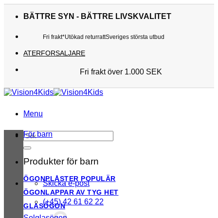
Skip
to
BÄTTRE SYN - BÄTTRE LIVSKVALITET
content
Fri frakt*
Utökad returratt
Sveriges största utbud
ATERFORSALJARE
Fri frakt över 1.000 SEK
Sveriges största utbud
Utökad returratt
Kunderna älskar oss
Menu
För barn
Sök
efter:
Produkter för barn
ÖGONPLÅSTER
Skicka e-post
ÖGONLAPPAR AV TYG
(+45) 42 61 62 22
GLASÖGON
Solglasögon