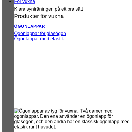
För vuxna
Klara synträningen på ett bra sätt
Produkter för vuxna
ÖGONLAPPAR
Ögonlappar för glasögon
Ögonlappar med elastik