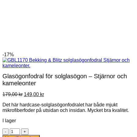
-17%
Glasögonfodral för solglasögon – Stjärnor och
kameleonter
Det
Det
179,00
kr
149,00
kr
ursprungliga
nuvarande
Det här hardcase-solglasögonfodralet har både mjukt
priset
priset
mikrofiberfoder på utsidan och insidan. Mycket bra kvalitet.
var:
är:
179,00 kr.
149,00 kr.
I lager
Glasögonfodral
för