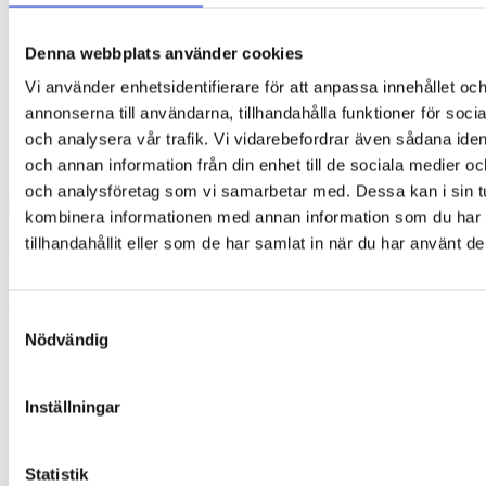
Denna webbplats använder cookies
Vi använder enhetsidentifierare för att anpassa innehållet oc
annonserna till användarna, tillhandahålla funktioner för soci
och analysera vår trafik. Vi vidarebefordrar även sådana ident
och annan information från din enhet till de sociala medier o
och analysföretag som vi samarbetar med. Dessa kan i sin t
kombinera informationen med annan information som du har
tillhandahållit eller som de har samlat in när du har använt de
Glasögonfodral – Guess How Much I Love You
135,00
kr
Lägg till i varukorg
Samtyckesval
Nödvändig
Inställningar
Statistik