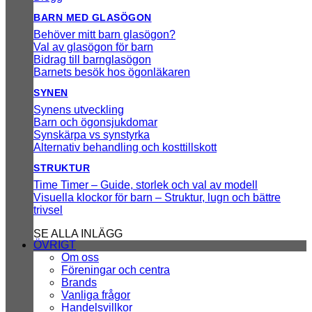
BARN MED GLASÖGON
Behöver mitt barn glasögon?
Val av glasögon för barn
Bidrag till barnglasögon
Barnets besök hos ögonläkaren
SYNEN
Synens utveckling
Barn och ögonsjukdomar
Synskärpa vs synstyrka
Alternativ behandling och kosttillskott
STRUKTUR
Time Timer – Guide, storlek och val av modell
Visuella klockor för barn – Struktur, lugn och bättre
trivsel
SE ALLA INLÄGG
ÖVRIGT
Om oss
Föreningar och centra
Brands
Vanliga frågor
Handelsvillkor