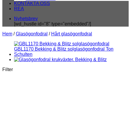
KONTAKTA OSS
REA
Nyhetsbrev
[wd_hustle id="8" type="embedded"/]
Hem
/
Glasögonfodral
/
Hårt glasögonfodral
Filter