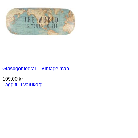
Glasögonfodral – Vintage map
109,00
kr
Lägg till i varukorg