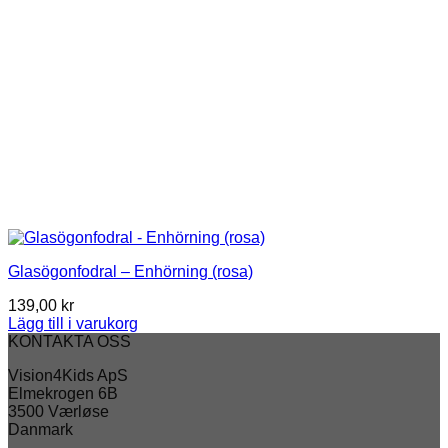
Glasögonfodral – Enhörning (rosa)
139,00
kr
Lägg till i varukorg
KONTAKTA OSS
Vision4Kids ApS
Elmekrogen 6B
3500 Værløse
Danmark