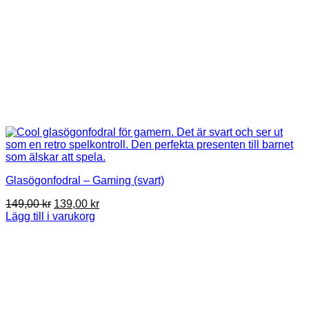
Glasögonfodral – Gaming (svart)
Det
Det
149,00
kr
139,00
kr
ursprungliga
nuvarande
Lägg till i varukorg
priset
priset
var:
är:
149,00 kr.
139,00 kr.