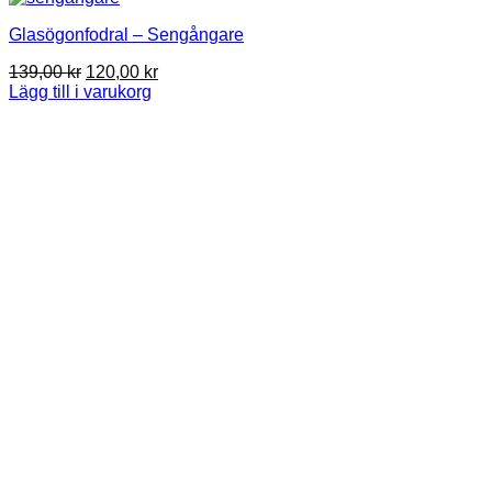
Glasögonfodral – Sengångare
Det
Det
139,00
kr
120,00
kr
ursprungliga
nuvarande
Lägg till i varukorg
priset
priset
var:
är:
139,00 kr.
120,00 kr.