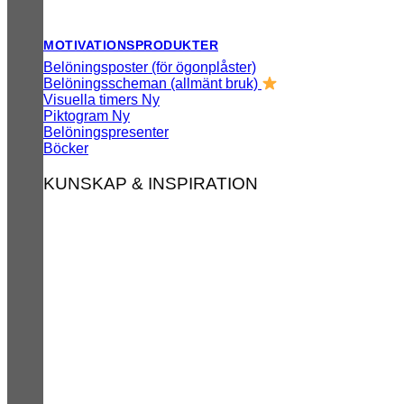
MOTIVATIONSPRODUKTER
Belöningsposter (för ögonplåster)
Belöningsscheman (allmänt bruk)
Visuella timers
Piktogram
Belöningspresenter
Böcker
KUNSKAP & INSPIRATION