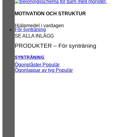
MOTIVATION OCH STRUKTUR
Hjälpmedel i vardagen
För synträning
SE ALLA INLÄGG
PRODUKTER – För synträning
SYNTRÄNING
Ögonplåster
Ögonlappar av tyg