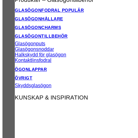
GLASÖGONFODRAL
GLASÖGONHÅLLARE
GLASÖGONCHARMS
GLASÖGONTILLBEHÖR
Glasögonputs
Glasögonsnoddar
Halkskydd för glasögon
Kontaktlinsfodral
ÖGONLAPPAR
ÖVRIGT
Skyddsglasögon
KUNSKAP & INSPIRATION