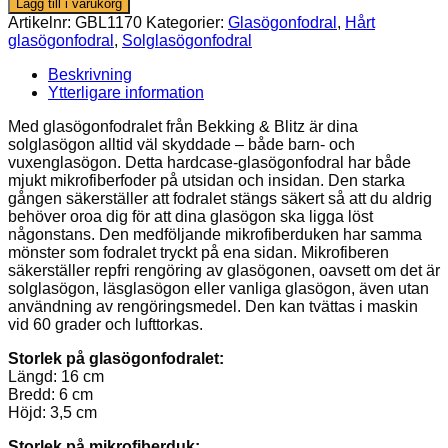
Lägg till i varukorg
solglasögon
Artikelnr:
GBL1170
Kategorier:
Glasögonfodral
,
Hårt
-
glasögonfodral
,
Solglasögonfodral
Stjärnor
och
Beskrivning
kameleonter
Ytterligare information
mängd
Med glasögonfodralet från Bekking & Blitz är dina
solglasögon alltid väl skyddade – både barn- och
vuxenglasögon. Detta hardcase-glasögonfodral har både
mjukt mikrofiberfoder på utsidan och insidan. Den starka
gången säkerställer att fodralet stängs säkert så att du aldrig
behöver oroa dig för att dina glasögon ska ligga löst
någonstans. Den medföljande mikrofiberduken har samma
mönster som fodralet tryckt på ena sidan. Mikrofiberen
säkerställer repfri rengöring av glasögonen, oavsett om det är
solglasögon, läsglasögon eller vanliga glasögon, även utan
användning av rengöringsmedel. Den kan tvättas i maskin
vid 60 grader och lufttorkas.
Storlek på glasögonfodralet:
Längd: 16 cm
Bredd: 6 cm
Höjd: 3,5 cm
Storlek på mikrofiberduk: