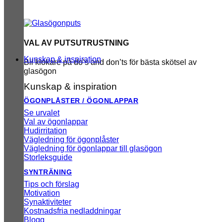
VAL AV PUTSUTRUSTNING
Kunskap & inspiration
Bli klokare på do’s and don’ts för bästa skötsel av
glasögon
Kunskap & inspiration
ÖGONPLÅSTER / ÖGONLAPPAR
Se urvalet
Val av ögonlappar
Hudirritation
Vägledning för ögonplåster
Vägledning för ögonlappar till glasögon
Storleksguide
SYNTRÄNING
Tips och förslag
Motivation
Synaktiviteter
Kostnadsfria nedladdningar
Blogg