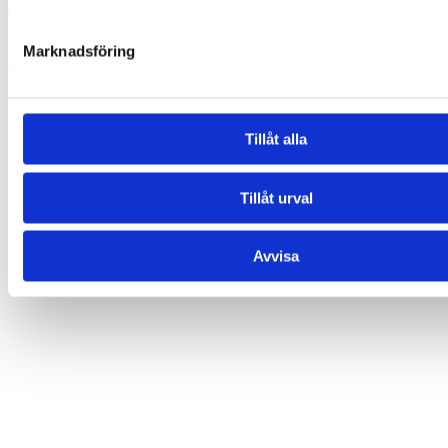
Ahoy! (rosa)
35,00
kr
Marknadsföring
Lägg till i varukorg
Tillåt alla
Tillåt urval
Avvisa