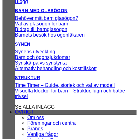
Blogg
BARN MED GLASÖGON
Behöver mitt barn glasögon?
Val av glasögon för barn
Bidrag till barnglasögon
Barnets besök hos ögonläkaren
SYNEN
Synens utveckling
Barn och ögonsjukdomar
Synskärpa vs synstyrka
Alternativ behandling och kosttillskott
STRUKTUR
Time Timer – Guide, storlek och val av modell
Visuella klockor för barn – Struktur, lugn och bättre
trivsel
SE ALLA INLÄGG
ÖVRIGT
Om oss
Föreningar och centra
Brands
Vanliga frågor