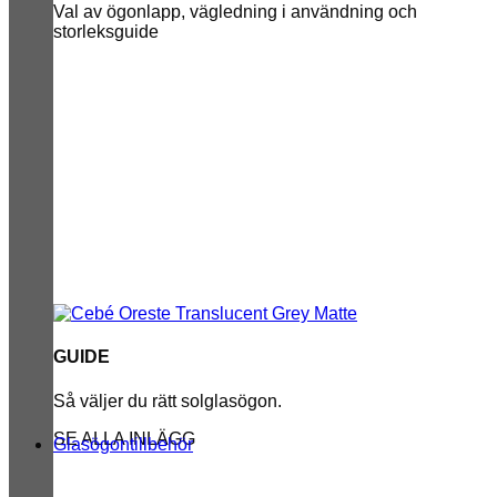
Val av ögonlapp, vägledning i användning och
storleksguide
GUIDE
Så väljer du rätt solglasögon.
SE ALLA INLÄGG
Glasögontillbehör