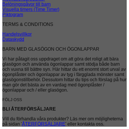
Belöningsgåvor till barn
Visuella timers (Time Timer)
Piktogram
TERMS & CONDITIONS
Handelsvillkor
Dataskydd
BARN MED GLASÖGON OCH ÖGONLAPPAR
Vi har påtagit oss uppdraget om att göra det roligt att bära
glasögon och använda ögonlappar samt stödja både barn
och vuxna till bättre syn. Här hittar du ett enormt stort urval av
ögonplåster och ögonlappar av tyg i färgglada mönster samt
glasögonstillbehör. Dessutom hittar du tips och förslag på hur
man gör det bästa av en vardag med ögonplåster /
ögonlappar och / eller glasögon.
FÖLJ OSS
BLI ÅTERFÖRSÄLJARE
Vill du förhandla våra produkter? Läs mer om möjligheterna
på sidan '
ÅTERFÖRSÄLJARE
' eller kontakta oss.