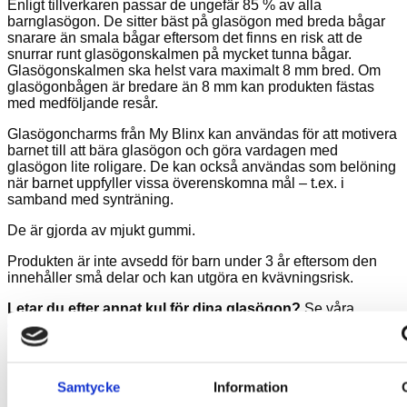
Enligt tillverkaren passar de ungefär 85 % av alla
barnglasögon. De sitter bäst på glasögon med breda bågar
snarare än smala bågar eftersom det finns en risk att de
snurrar runt glasögonskalmen på mycket tunna bågar.
Glasögonskalmen ska helst vara maximalt 8 mm bred. Om
glasögonbågen är bredare än 8 mm kan produkten fästas
med medföljande resår.
Glasögoncharms från My Blinx kan användas för att motivera
barnet till att bära glasögon och göra vardagen med
glasögon lite roligare. De kan också användas som belöning
när barnet uppfyller vissa överenskomna mål – t.ex. i
samband med synträning.
De är gjorda av mjukt gummi.
Produkten är inte avsedd för barn under 3 år eftersom den
innehåller små delar och kan utgöra en kvävningsrisk.
Letar du efter annat kul för dina glasögon?
Se våra
glasögonhållare
och
glasögonfodral
!
Relaterade produkter
Samtycke
Information