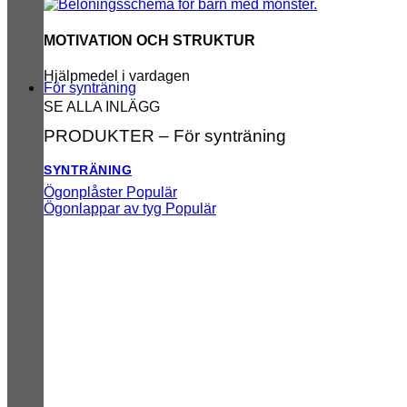
MOTIVATION OCH STRUKTUR
Hjälpmedel i vardagen
För synträning
SE ALLA INLÄGG
PRODUKTER – För synträning
SYNTRÄNING
Ögonplåster
Ögonlappar av tyg