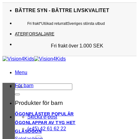
Skip
to
BÄTTRE SYN - BÄTTRE LIVSKVALITET
content
Fri frakt*
Utökad returratt
Sveriges största utbud
ATERFORSALJARE
Fri frakt över 1.000 SEK
Sveriges största utbud
Utökad returratt
Kunderna älskar oss
Menu
För barn
Sök
efter:
Produkter för barn
ÖGONPLÅSTER
Skicka e-post
ÖGONLAPPAR AV TYG
(+45) 42 61 62 22
GLASÖGON
Solglasögon