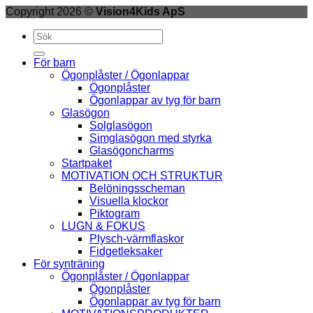
Copyright 2026 ©
Vision4Kids ApS
Sök
efter:
För barn
Ögonplåster / Ögonlappar
Ögonplåster
Ögonlappar av tyg för barn
Glasögon
Solglasögon
Simglasögon med styrka
Glasögoncharms
Startpaket
MOTIVATION OCH STRUKTUR
Belöningsscheman
Visuella klockor
Piktogram
LUGN & FOKUS
Plysch-värmflaskor
Fidgetleksaker
För synträning
Ögonplåster / Ögonlappar
Ögonplåster
Ögonlappar av tyg för barn