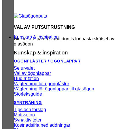
VAL AV PUTSUTRUSTNING
Kunskap & inspiration
Bli klokare på do’s and don’ts för bästa skötsel av
glasögon
Kunskap & inspiration
ÖGONPLÅSTER / ÖGONLAPPAR
Se urvalet
Val av ögonlappar
Hudirritation
Vägledning för ögonplåster
Vägledning för ögonlappar till glasögon
Storleksguide
SYNTRÄNING
Tips och förslag
Motivation
Synaktiviteter
Kostnadsfria nedladdningar