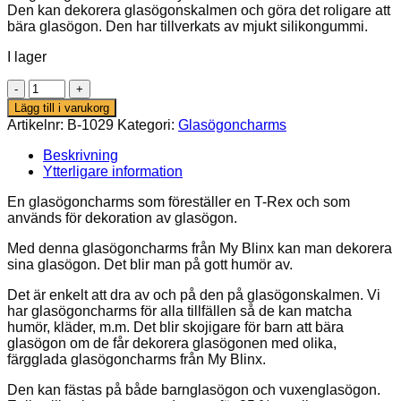
Den kan dekorera glasögonskalmen och göra det roligare att
bära glasögon. Den har tillverkats av mjukt silikongummi.
I lager
Rex
mängd
Lägg till i varukorg
Artikelnr:
B-1029
Kategori:
Glasögoncharms
Beskrivning
Ytterligare information
En glasögoncharms som föreställer en T-Rex och som
används för dekoration av glasögon.
Med denna glasögoncharms från My Blinx kan man dekorera
sina glasögon. Det blir man på gott humör av.
Det är enkelt att dra av och på den på glasögonskalmen. Vi
har glasögoncharms för alla tillfällen så de kan matcha
humör, kläder, m.m. Det blir skojigare för barn att bära
glasögon om de får dekorera glasögonen med olika,
färgglada glasögoncharms från My Blinx.
Den kan fästas på både barnglasögon och vuxenglasögon.