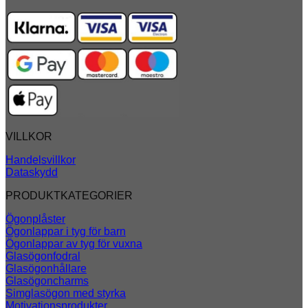
VILLKOR
Handelsvillkor
Dataskydd
PRODUKTKATEGORIER
Ögonplåster
Ögonlappar i tyg för barn
Ögonlappar av tyg för vuxna
Glasögonfodral
Glasögonhållare
Glasögoncharms
Simglasögon med styrka
Motivationsprodukter