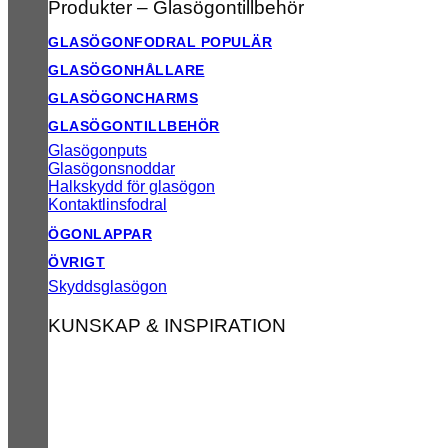
Produkter – Glasögontillbehör
GLASÖGONFODRAL
GLASÖGONHÅLLARE
GLASÖGONCHARMS
GLASÖGONTILLBEHÖR
Glasögonputs
Glasögonsnoddar
Halkskydd för glasögon
Kontaktlinsfodral
ÖGONLAPPAR
ÖVRIGT
Skyddsglasögon
KUNSKAP & INSPIRATION