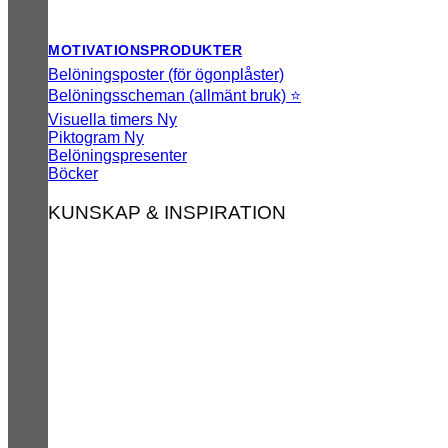
MOTIVATIONSPRODUKTER
Belöningsposter (för ögonplåster)
Belöningsscheman (allmänt bruk) ⭐
Visuella timers
Piktogram
Belöningspresenter
Böcker
KUNSKAP & INSPIRATION