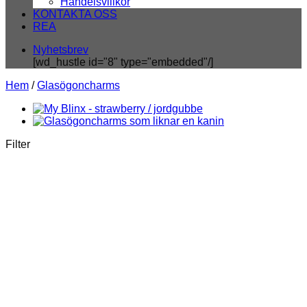
Handelsvillkor
KONTAKTA OSS
REA
Nyhetsbrev
[wd_hustle id="8" type="embedded"/]
Hem
/
Glasögoncharms
Filter