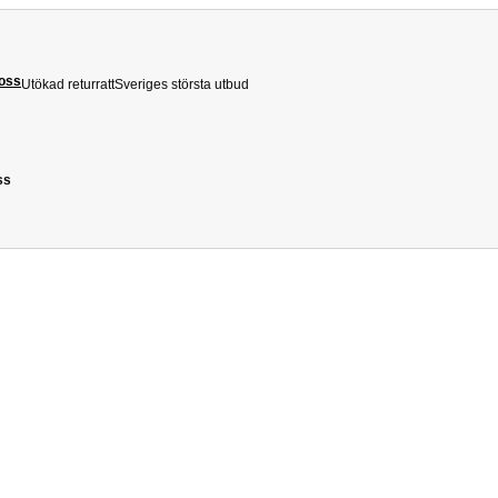
 oss
Utökad returratt
Sveriges största utbud
ss