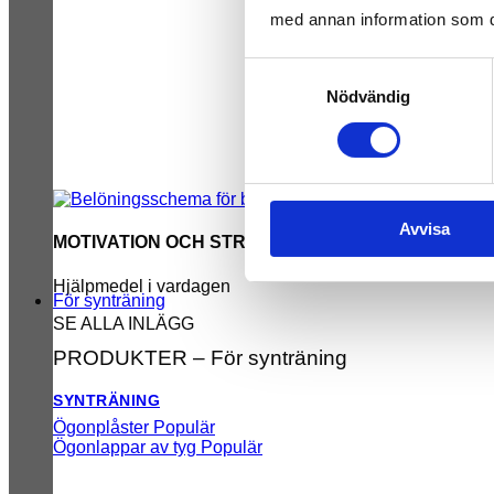
med annan information som du 
Samtyckesval
Nödvändig
Avvisa
MOTIVATION OCH STRUKTUR
Hjälpmedel i vardagen
För synträning
SE ALLA INLÄGG
PRODUKTER – För synträning
SYNTRÄNING
Ögonplåster
Ögonlappar av tyg