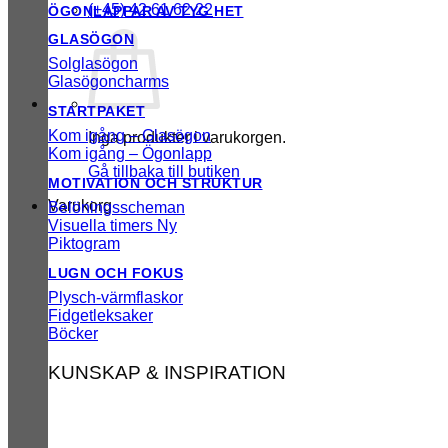
(+45) 42 61 62 22
ÖGONLAPPAR AV TYG
GLASÖGON
Solglasögon
Glasögoncharms
STARTPAKET
Kom igång – Glasögon
Inga produkter i varukorgen.
Kom igång – Ögonlapp
Gå tillbaka till butiken
MOTIVATION OCH STRUKTUR
Varukorg
Belöningsscheman
Visuella timers
Piktogram
LUGN OCH FOKUS
Plysch-värmflaskor
Fidgetleksaker
Böcker
KUNSKAP & INSPIRATION