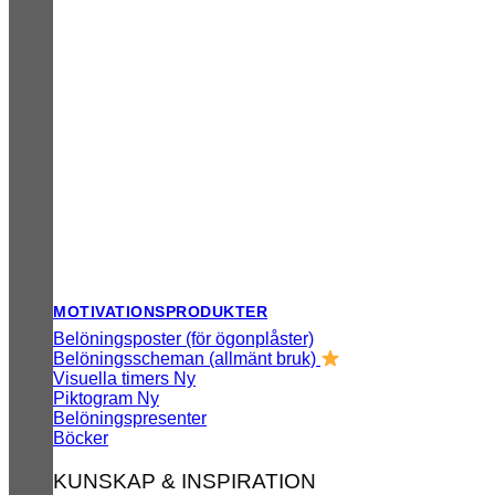
MOTIVATIONSPRODUKTER
Belöningsposter (för ögonplåster)
Belöningsscheman (allmänt bruk)
Visuella timers
Piktogram
Belöningspresenter
Böcker
KUNSKAP & INSPIRATION