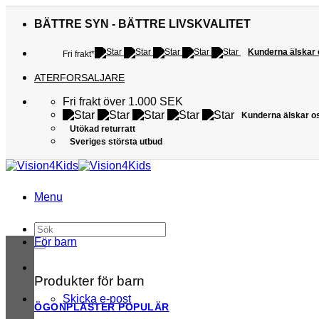
Skip
to
BÄTTRE SYN - BÄTTRE LIVSKVALITET
content
Kunderna älskar
Fri frakt*
ATERFORSALJARE
Fri frakt över 1.000 SEK
Kunderna älskar o
Utökad returratt
Sveriges största utbud
Menu
Sök
efter:
För barn
Produkter för barn
Skicka e-post
ÖGONPLÅSTER