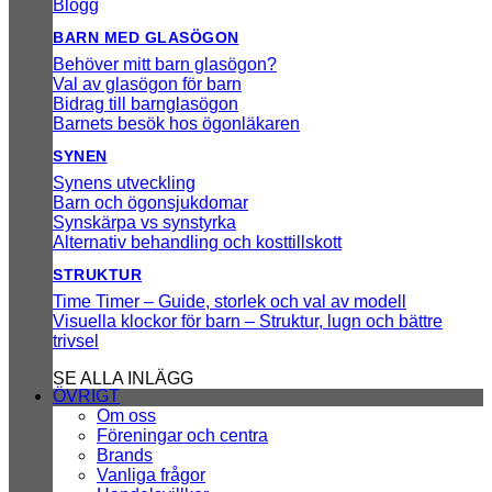
Blogg
BARN MED GLASÖGON
Behöver mitt barn glasögon?
Val av glasögon för barn
Bidrag till barnglasögon
Barnets besök hos ögonläkaren
SYNEN
Synens utveckling
Barn och ögonsjukdomar
Synskärpa vs synstyrka
Alternativ behandling och kosttillskott
STRUKTUR
Time Timer – Guide, storlek och val av modell
Visuella klockor för barn – Struktur, lugn och bättre
trivsel
SE ALLA INLÄGG
ÖVRIGT
Om oss
Föreningar och centra
Brands
Vanliga frågor