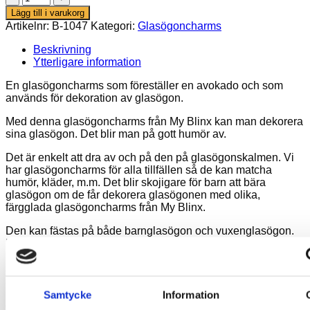
mängd
Lägg till i varukorg
Artikelnr:
B-1047
Kategori:
Glasögoncharms
Beskrivning
Ytterligare information
En glasögoncharms som föreställer en avokado och som
används för dekoration av glasögon.
Med denna glasögoncharms från My Blinx kan man dekorera
sina glasögon. Det blir man på gott humör av.
Det är enkelt att dra av och på den på glasögonskalmen. Vi
har glasögoncharms för alla tillfällen så de kan matcha
humör, kläder, m.m. Det blir skojigare för barn att bära
glasögon om de får dekorera glasögonen med olika,
färgglada glasögoncharms från My Blinx.
Den kan fästas på både barnglasögon och vuxenglasögon.
Enligt tillverkaren passar de ungefär 85 % av alla
barnglasögon. De sitter bäst på glasögon med breda bågar
snarare än smala bågar eftersom det finns en risk att de
snurrar runt glasögonskalmen på mycket tunna bågar.
Glasögonskalmen ska helst vara maximalt 8 mm bred. Om
Samtycke
Information
glasögonbågen är bredare än 8 mm kan produkten fästas