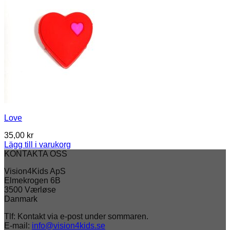
Love
35,00
kr
Lägg till i varukorg
KONTAKTA OSS
Vision4Kids ApS
Elmekrogen 6B
3500 Værløse
Danmark
Tlf: Kontakt via e-post under sommaren.
E-mail:
info@vision4kids.se