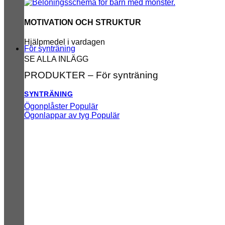
MOTIVATION OCH STRUKTUR
Hjälpmedel i vardagen
För synträning
SE ALLA INLÄGG
PRODUKTER – För synträning
SYNTRÄNING
Ögonplåster
Ögonlappar av tyg