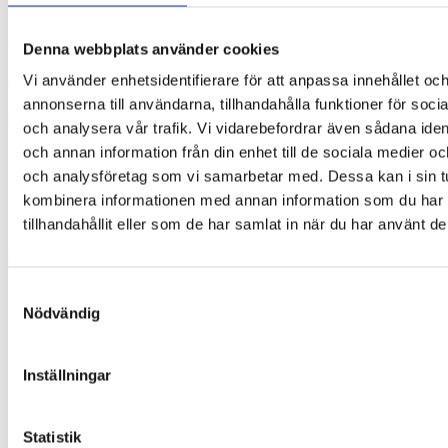
med medföljande resår.
Glasögoncharms från My Blinx kan användas för att motivera
Denna webbplats använder cookies
barnet till att bära glasögon och göra vardagen med
Vi använder enhetsidentifierare för att anpassa innehållet oc
glasögon lite roligare. De kan också användas som belöning
när barnet uppfyller vissa överenskomna mål – t.ex. i
annonserna till användarna, tillhandahålla funktioner för soci
samband med synträning.
och analysera vår trafik. Vi vidarebefordrar även sådana ident
De är gjorda av mjukt gummi.
och annan information från din enhet till de sociala medier o
och analysföretag som vi samarbetar med. Dessa kan i sin t
Produkten är inte avsedd för barn under 3 år eftersom den
kombinera informationen med annan information som du har
innehåller små delar och kan utgöra en kvävningsrisk.
tillhandahållit eller som de har samlat in när du har använt de
Letar du efter annat kul för dina glasögon?
Se våra
glasögonhållare
och
glasögonfodral
!
Vikt
8 g
Samtyckesval
Nödvändig
Du kanske också gillar …
Inställningar
Statistik