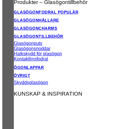
Produkter – Glasögontillbehör
GLASÖGONFODRAL
GLASÖGONHÅLLARE
GLASÖGONCHARMS
GLASÖGONTILLBEHÖR
Glasögonputs
Glasögonsnoddar
Halkskydd för glasögon
Kontaktlinsfodral
ÖGONLAPPAR
ÖVRIGT
Skyddsglasögon
KUNSKAP & INSPIRATION