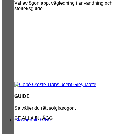
Val av ögonlapp, vägledning i användning och
storleksguide
GUIDE
Så väljer du rätt solglasögon.
SE ALLA INLÄGG
Glasögontillbehör