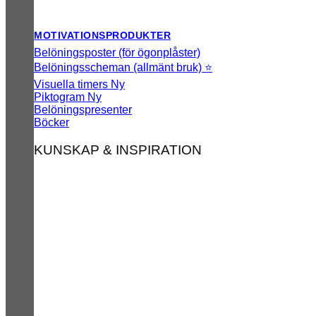
MOTIVATIONSPRODUKTER
Belöningsposter (för ögonplåster)
Belöningsscheman (allmänt bruk) ⭐
Visuella timers
Piktogram
Belöningspresenter
Böcker
KUNSKAP & INSPIRATION