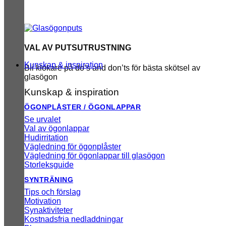
VAL AV PUTSUTRUSTNING
Kunskap & inspiration
Bli klokare på do’s and don’ts för bästa skötsel av
glasögon
Kunskap & inspiration
ÖGONPLÅSTER / ÖGONLAPPAR
Se urvalet
Val av ögonlappar
Hudirritation
Vägledning för ögonplåster
Vägledning för ögonlappar till glasögon
Storleksguide
SYNTRÄNING
Tips och förslag
Motivation
Synaktiviteter
Kostnadsfria nedladdningar