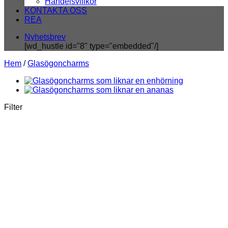
Handelsvillkor
KONTAKTA OSS
REA
Nyhetsbrev
[wd_hustle id="8" type="embedded"/]
Hem
/
Glasögoncharms
Filter