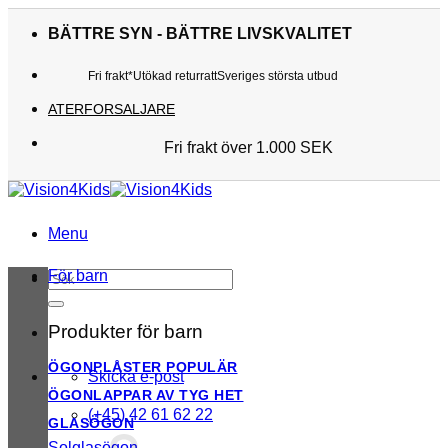
Skip
to
BÄTTRE SYN - BÄTTRE LIVSKVALITET
content
Fri frakt*
Utökad returratt
Sveriges största utbud
ATERFORSALJARE
Fri frakt över 1.000 SEK
Sveriges största utbud
Utökad returratt
Kunderna älskar oss
Menu
För barn
Sök
efter:
Produkter för barn
ÖGONPLÅSTER
Skicka e-post
ÖGONLAPPAR AV TYG
(+45) 42 61 62 22
GLASÖGON
Solglasögon