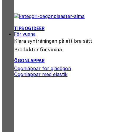
TIPS OG IDEER
För vuxna
Klara synträningen på ett bra sätt
Produkter för vuxna
ÖGONLAPPAR
Ögonlappar för glasögon
Ögonlappar med elastik