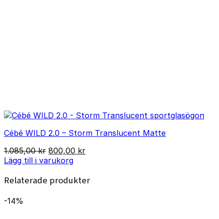
Cébé WILD 2.0 – Storm Translucent Matte
Det
Det
1.085,00
kr
800,00
kr
ursprungliga
nuvarande
Lägg till i varukorg
priset
priset
Relaterade produkter
var:
är:
1.085,00 kr.
800,00 kr.
-14%