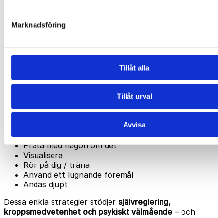
Kan inte koncentrera mig
Har huvudvärk
Marknadsföring
Kan inte andas
Mår illa
Har hjärtklappning
Har tankekaos / tvångstankar
Tillåt alla
Kan inte sova
Har ont i magen
Tillåt urval
8 strategier för att hitta lugn igen
Säg något uppmuntrande till dig själv
Avvisa
Var för dig själv en stund
Planera din tid
Prata med någon om det
Visualisera
Rör på dig / träna
Använd ett lugnande föremål
Andas djupt
Dessa enkla strategier stödjer
självreglering,
kroppsmedvetenhet och psykiskt välmående
– och