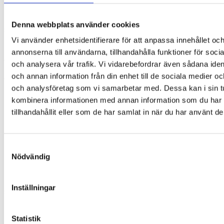
för att återfå lugn.
När kroppen reagerar med oro, tankekaos eller fysiska
Denna webbplats använder cookies
symtom kan det vara svårt att överblicka vad som
hjälper. Den här lösningscirkeln gör det möjligt att
Vi använder enhetsidentifierare för att anpassa innehållet oc
koppla det man känner till något man kan göra
– på ett
annonserna till användarna, tillhandahålla funktioner för soci
enkelt, strukturerat och tryggt sätt.
och analysera vår trafik. Vi vidarebefordrar även sådana ident
och annan information från din enhet till de sociala medier o
Så fungerar lösningscirkeln
och analysföretag som vi samarbetar med. Dessa kan i sin t
Lösningscirkeln är
dubbelsidig och vridbar
:
kombinera informationen med annan information som du har
tillhandahållit eller som de har samlat in när du har använt de
På den
röda sidan
identifierar användaren det
symtom som bäst motsvarar hur det känns just
nu
Cirkeln vänds, och på den
gröna sidan
visas en
Samtyckesval
konkret strategi
som kan hjälpa till att hitta
Nödvändig
tillbaka till ett lugnare tillstånd
Man vrider den vita markören tills det aktuella
Inställningar
symtomet visas – och får därmed en tydlig och
handlingsinriktad väg vidare.
Statistik
8 symtom på ångest, stress och oro