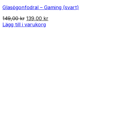
Glasögonfodral – Gaming (svart)
Det
Det
149,00
kr
139,00
kr
ursprungliga
nuvarande
Lägg till i varukorg
priset
priset
var:
är:
149,00 kr.
139,00 kr.