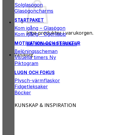
Solglasögon
Glasögoncharms
STARTPAKET
Kom igång – Glasögon
Inga produkter i varukorgen.
Kom igång – Ögonlapp
Gå tillbaka till butiken
MOTIVATION OCH STRUKTUR
Belöningsscheman
Varukorg
Visuella timers
Piktogram
LUGN OCH FOKUS
Plysch-värmflaskor
Fidgetleksaker
Böcker
KUNSKAP & INSPIRATION