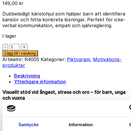
149,00
kr
Dubbelsidigt känslohjul som hjälper barn att identifiera
känslor och hitta konkreta lösningar. Perfekt för icke-
verbal kommunikation, empati och självreglering.
I lager
Så
hittar
Lägg till i varukorg
du
Artikelnr:
R4005
Kategorier:
Piktogram
,
Motivations-
lugn
produkter
–
Return
Beskrivning
to
Ytterligare information
Calm
Visuellt stöd vid ångest, stress och oro – för barn, unga
(Ø
och vuxna
23
cm)
Så hittar du lugn
(Return to Calm) är en pedagogisk och
mängd
visuellt stödjande
dubbelsidig lösningscirkel
som hjälper
barn, unga och vuxna att känna igen symtom på
Samtycke
Information
ångest, stress och oro – och hitta en konkret strategi