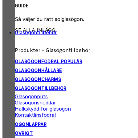
GUIDE
Så väljer du rätt solglasögon.
SE ALLA INLÄGG
Glasögontillbehör
Produkter – Glasögontillbehör
GLASÖGONFODRAL
GLASÖGONHÅLLARE
GLASÖGONCHARMS
GLASÖGONTILLBEHÖR
Glasögonputs
Glasögonsnoddar
Halkskydd för glasögon
Kontaktlinsfodral
ÖGONLAPPAR
ÖVRIGT