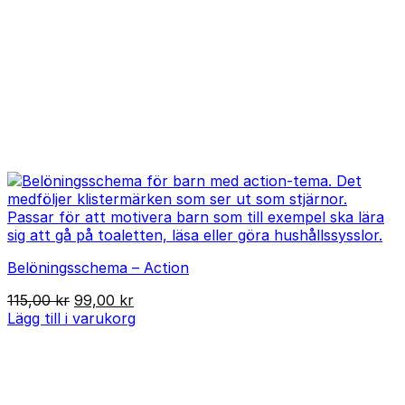
Belöningsschema – Action
Det
Det
115,00
kr
99,00
kr
ursprungliga
nuvarande
Lägg till i varukorg
priset
priset
var:
är:
115,00 kr.
99,00 kr.