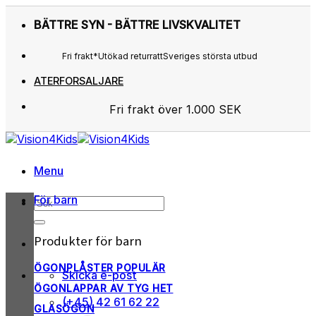
Skip
BÄTTRE SYN - BÄTTRE LIVSKVALITET
to
content
Fri frakt*
Utökad returratt
Sveriges största utbud
ATERFORSALJARE
Fri frakt över 1.000 SEK
Sveriges största utbud
Utökad returratt
Kunderna älskar os
Menu
För barn
Sök
efter:
Produkter för barn
ÖGONPLÅSTER
Skicka e-post
ÖGONLAPPAR AV TYG
(+45) 42 61 62 22
GLASÖGON