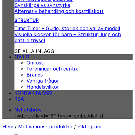
Synskärpa vs synstyrka
Alternativ behandling och kosttillskott
STRUKTUR
Time Timer – Guide, storlek och val av modell
Visuella klockor för barn – Struktur, lugn och
bättre trivsel
SE ALLA INLÄGG
ÖVRIGT
Om oss
Föreningar och centra
Brands
Vanliga frågor
Handelsvillkor
KONTAKTA OSS
REA
Nyhetsbrev
[wd_hustle id="8" type="embedded"/]
Hem
/
Motivations- produkter
/
Piktogram