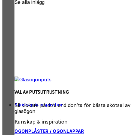
Se alla inlägg
VAL AV PUTSUTRUSTNING
Kunskap & inspiration
Bli klokare på do’s and don’ts för bästa skötsel av
glasögon
Kunskap & inspiration
ÖGONPLÅSTER / ÖGONLAPPAR