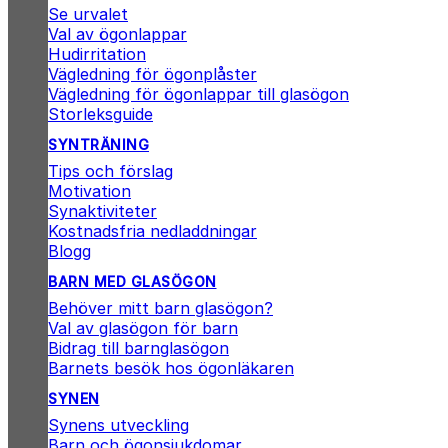
Se urvalet
Val av ögonlappar
Hudirritation
Vägledning för ögonplåster
Vägledning för ögonlappar till glasögon
Storleksguide
SYNTRÄNING
Tips och förslag
Motivation
Synaktiviteter
Kostnadsfria nedladdningar
Blogg
BARN MED GLASÖGON
Behöver mitt barn glasögon?
Val av glasögon för barn
Bidrag till barnglasögon
Barnets besök hos ögonläkaren
SYNEN
Synens utveckling
Barn och ögonsjukdomar