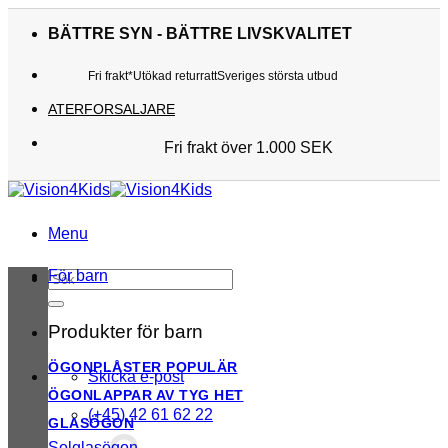
Skip
to
BÄTTRE SYN - BÄTTRE LIVSKVALITET
content
Fri frakt*
Utökad returratt
Sveriges största utbud
ATERFORSALJARE
Fri frakt över 1.000 SEK
Sveriges största utbud
Utökad returratt
Kunderna älskar oss
Menu
För barn
Sök
efter:
Produkter för barn
ÖGONPLÅSTER
Skicka e-post
ÖGONLAPPAR AV TYG
(+45) 42 61 62 22
GLASÖGON
Solglasögon