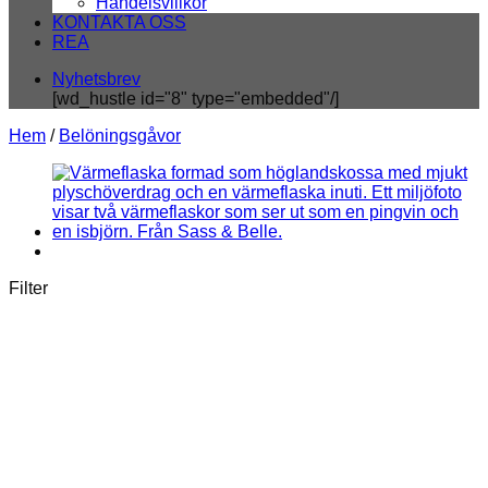
Handelsvillkor
KONTAKTA OSS
REA
Nyhetsbrev
[wd_hustle id="8" type="embedded"/]
Hem
/
Belöningsgåvor
Filter