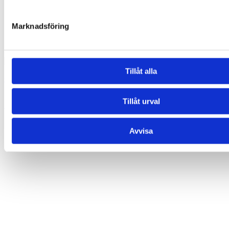
Marknadsföring
Tillåt alla
Glasögonhållare – Groda (Yoga)
169,00
kr
Tillåt urval
Lägg till i varukorg
Relaterade produkter
Avvisa