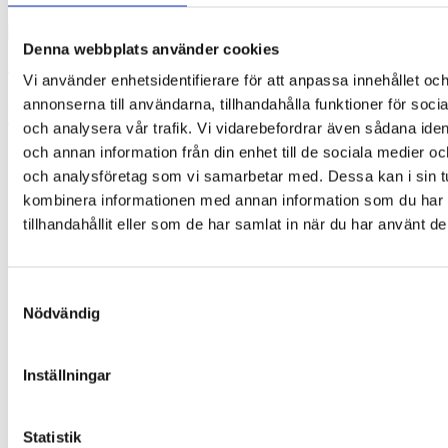
Denna webbplats använder cookies
ORTOPAD MIX: 50 st. ögonplåster
Vi använder enhetsidentifierare för att anpassa innehållet oc
295,00
kr
annonserna till användarna, tillhandahålla funktioner för soci
Lägg till i varukorg
och analysera vår trafik. Vi vidarebefordrar även sådana ident
och annan information från din enhet till de sociala medier o
och analysföretag som vi samarbetar med. Dessa kan i sin t
kombinera informationen med annan information som du har
tillhandahållit eller som de har samlat in när du har använt de
Samtyckesval
Nödvändig
Inställningar
Statistik