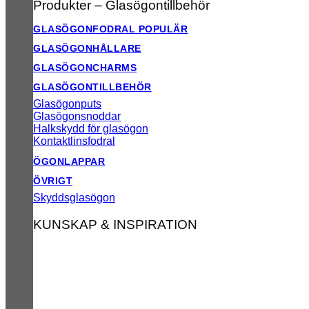
Produkter – Glasögontillbehör
GLASÖGONFODRAL
GLASÖGONHÅLLARE
GLASÖGONCHARMS
GLASÖGONTILLBEHÖR
Glasögonputs
Glasögonsnoddar
Halkskydd för glasögon
Kontaktlinsfodral
ÖGONLAPPAR
ÖVRIGT
Skyddsglasögon
KUNSKAP & INSPIRATION