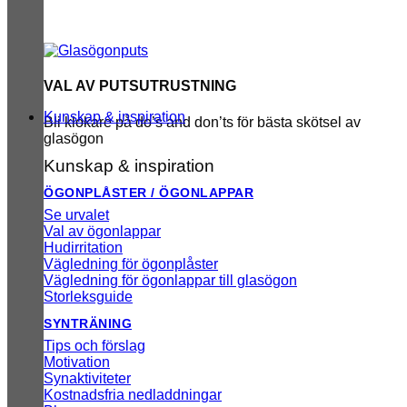
VAL AV PUTSUTRUSTNING
Kunskap & inspiration
Bli klokare på do’s and don’ts för bästa skötsel av
glasögon
Kunskap & inspiration
ÖGONPLÅSTER / ÖGONLAPPAR
Se urvalet
Val av ögonlappar
Hudirritation
Vägledning för ögonplåster
Vägledning för ögonlappar till glasögon
Storleksguide
SYNTRÄNING
Tips och förslag
Motivation
Synaktiviteter
Kostnadsfria nedladdningar