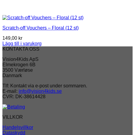
Scratch-off Vouchers – Floral (12 st)
149,00
kr
Lägg till i varukorg
KONTAKTA OSS
Vision4Kids ApS
Elmekrogen 6B
3500 Værløse
Danmark
Tlf: Kontakt via e-post under sommaren.
E-mail:
info@vision4kids.se
CVR: DK-38614428
VILLKOR
Handelsvillkor
Dataskydd