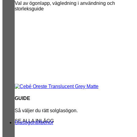
Val av ögonlapp, vägledning i användning och
storleksguide
GUIDE
Så väljer du rätt solglasögon.
SE ALLA INLÄGG
Glasögontillbehör