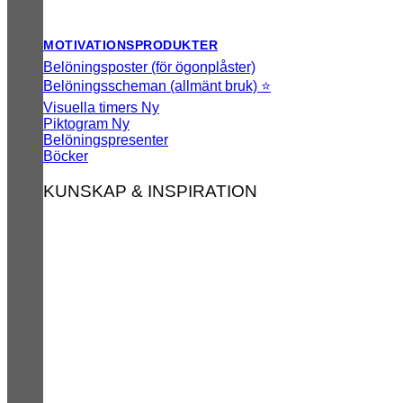
MOTIVATIONSPRODUKTER
Belöningsposter (för ögonplåster)
Belöningsscheman (allmänt bruk) ⭐
Visuella timers
Piktogram
Belöningspresenter
Böcker
KUNSKAP & INSPIRATION