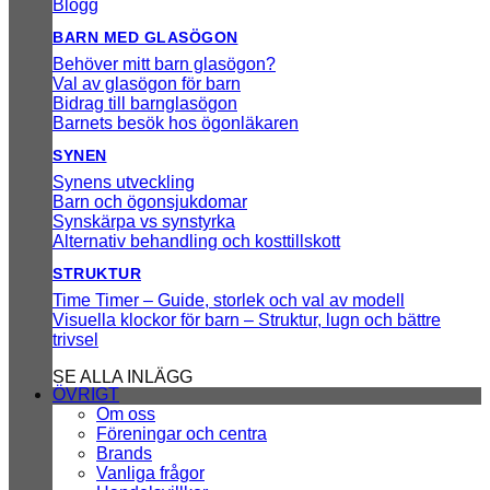
Blogg
BARN MED GLASÖGON
Behöver mitt barn glasögon?
Val av glasögon för barn
Bidrag till barnglasögon
Barnets besök hos ögonläkaren
SYNEN
Synens utveckling
Barn och ögonsjukdomar
Synskärpa vs synstyrka
Alternativ behandling och kosttillskott
STRUKTUR
Time Timer – Guide, storlek och val av modell
Visuella klockor för barn – Struktur, lugn och bättre
trivsel
SE ALLA INLÄGG
ÖVRIGT
Om oss
Föreningar och centra
Brands
Vanliga frågor